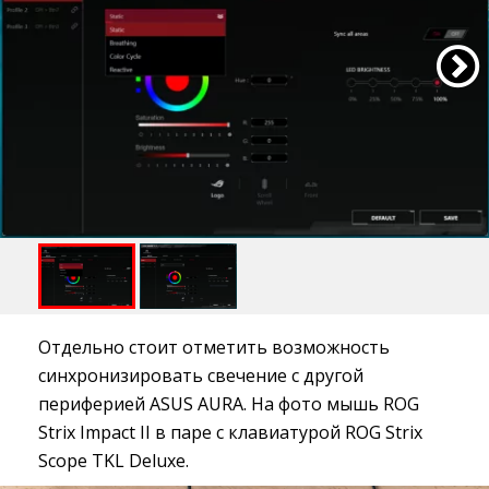
Отдельно стоит отметить возможность
синхронизировать свечение с другой
периферией ASUS AURA. На фото мышь ROG
Strix Impact II в паре с клавиатурой ROG Strix
Scope TKL Deluxe.