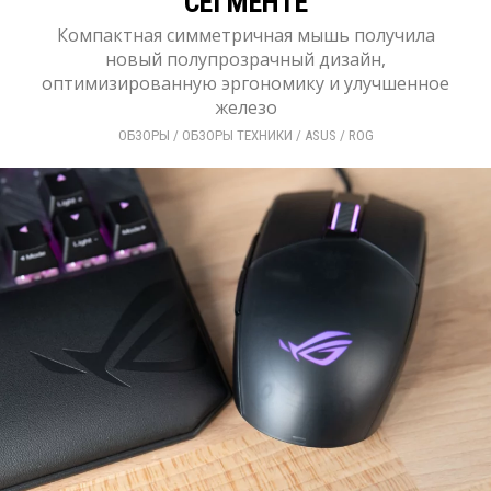
СЕГМЕНТЕ
Компактная симметричная мышь получила
новый полупрозрачный дизайн,
оптимизированную эргономику и улучшенное
железо
ОБЗОРЫ
/ 
ОБЗОРЫ ТЕХНИКИ
/ 
ASUS
/ 
ROG