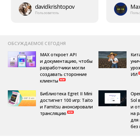
davidkrishtopov
Ma
Пользователь
Поль
ОБСУЖДАЕМОЕ СЕГОДНЯ
MAX откроет API
Кит
и документацию, чтобы
уни
разработчики могли
уро
создавать сторонние
ИИ
клиенты
Библиотека Egret II Mini
Ope
достигнет 100 игр: Taito
Sol 
и Famitsu анонсировали
и о
трансляцию
на 
для
без