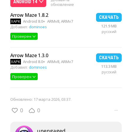
ANDROID 14
обновление
Arrow Maze 1.8.2
СКАЧАТЬ
XAPK
Android 8.0+
ARMv8, ARMv7
121.9 MB
Добавил:
dominoes
русский
Проверен
Arrow Maze 1.3.0
СКАЧАТЬ
XAPK
Android 8.0+
ARMv8, ARMv7
113.3 MB
Добавил:
dominoes
русский
Проверен
Обновлено:
17 марта 2026, 03:37
.
0
0
···
unengaged