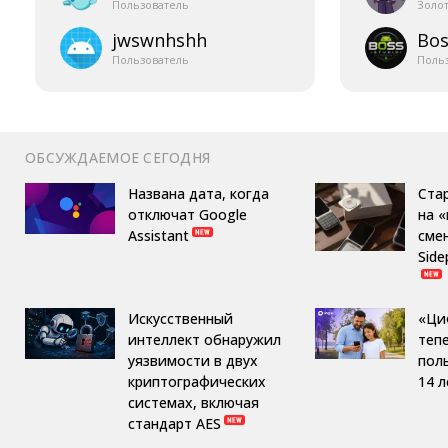
Пользователь
Золо
jwswnhshh
Bos
Пользователь
Поль
ОБСУЖДАЕМОЕ СЕГОДНЯ
Названа дата, когда
Ста
отключат Google
на 
Assistant
сме
Side
Искусственный
«Ци
интеллект обнаружил
теп
уязвимости в двух
пол
криптографических
14 л
системах, включая
стандарт AES