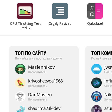
CPU Throttling Test
Orgzly Revived
Qalculate!
Redux
ТОП ПО САЙТУ
ТОП КОМ
По лайкам на постах за неделю
По лайкам за
Maslennikov
jw
Пользователь
Поль
krivosheevoa1968
Infi
Пользователь
Сере
DanMaslen
Nik
Пользователь
Золо
shaurma23k-​dev
azur