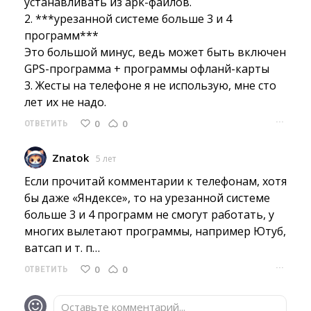
устанавливать из apk-файлов.
2. ***урезанной системе больше 3 и 4 
программ***
Это большой минус, ведь может быть включен 
GPS-программа + программы офланй-карты
3. Жесты на телефоне я не использую, мне сто 
лет их не надо.
···
0
0
ОТВЕТИТЬ
Znatok
5 лет
Если прочитай комментарии к телефонам, хотя 
бы даже «Яндексе», то на урезанной системе
больше 3 и 4 программ не смогут работать, у
многих вылетают программы, например Ютуб,
ватсап и т. п…
···
0
0
ОТВЕТИТЬ
Оставьте комментарий...