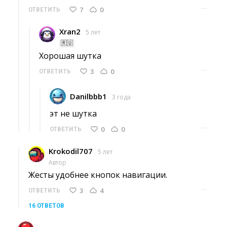
···
7
0
ОТВЕТИТЬ
Xran2
5 лет
🇷🇺
Хорошая шутка 
···
3
0
ОТВЕТИТЬ
Danilbbb1
3 года
эт не шутка 
···
0
0
ОТВЕТИТЬ
Krokodil707
5 лет
Автор
Жесты удобнее кнопок навигации. 
···
3
4
ОТВЕТИТЬ
16 ОТВЕТОВ