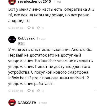
sevabazhenov2015
1 год
Вот у меня лично жесты есть, оперативка 3+3 
гб, все как на норм андроиде, но все равно
андроид го
···
0
0
ОТВЕТИТЬ
Robbyaak
3 года
🇷🇺
У меня есть опыт использование Android Go. 
Первый не достаток это не доступный
уведомления. На launcher smart не включить
уведомления. Пишет не доступно для этого
устройства. С покупкой нового смартфона
infinix hot 12 pro с полноценным Android 12
уведомления работают.
···
0
0
ОТВЕТИТЬ
DARKCAT9
4 года