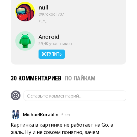
null
@Krokodil707
>_^。
Android
59,4K участников
ВСТУПИТЬ
30 КОММЕНТАРИЕВ
ПО ЛАЙКАМ
Оставьте комментарий...
MichaelKorablin
5 лет
Картинка в картинке не работает на Go, а 
жаль. Ну и не совсем понятно, зачем