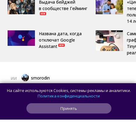
Выдача бейджей
«Ци
в сообществе Гейминг
теп
пол
14 л
Названа дата, когда
Сам
отключат Google
гра
Assistant
Tin
реа
smorodin
ИИ
Рекламу в ChatGPT чаще видят
На сайте используются Cookies, системы рекламы и аналитики.
пользователи с более низким уровнем
Политика конфиденциальности
дохода — исследование
Принять