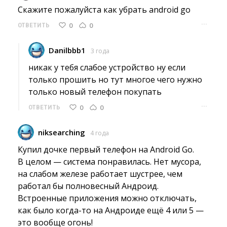
Скажите пожалуйста как убрать android go 
···
0
0
ОТВЕТИТЬ
Danilbbb1
3 года
никак у тебя слабое устройство ну если 
только прошить но тут многое чего нужно
только новый телефон покупать
···
0
0
ОТВЕТИТЬ
niksearching
4 года
Купил дочке первый телефон на Android Go.
В целом — система понравилась. Нет мусора, 
на слабом железе работает шустрее, чем
работал бы полновесный Андроид.
Встроенные приложения можно отключать,
как было когда-то на Андроиде ещё 4 или 5 —
это вообще огонь!