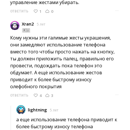
управление жестами убирать.
···
1
0
ОТВЕТИТЬ
Xran2
5 лет
🇷🇺
Кому нужны эти галимые жесты украшения, 
они замедляют использование телефона
вместо того чтобы просто нажать на кнопку,
ты должен приложить палец, правильно его
провести, подождать пока телефон это
обдумает. А ещё использование жестов
приводит к более быстрому износу
олефобного покрытия
···
4
3
ОТВЕТИТЬ
lightning
5 лет
а еще использование телефона приводит к 
более быстрому износу телефона