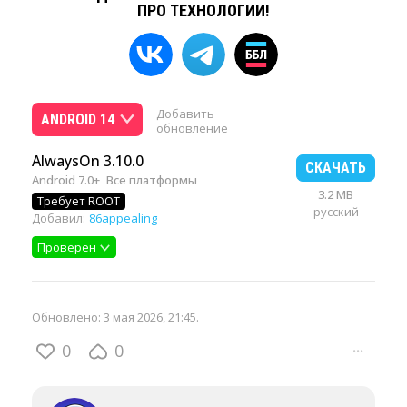
ПРО ТЕХНОЛОГИИ!
Добавить
ANDROID 14
обновление
AlwaysOn 3.10.0
СКАЧАТЬ
Android 7.0+
Все платформы
3.2 MB
Требует ROOT
русский
Добавил:
86appealing
Проверен
Обновлено:
3 мая 2026, 21:45
.
0
0
···