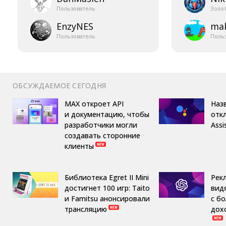
Пользователь
Золо
EnzyNES
mak
Пользователь
Поль
ОБСУЖДАЕМОЕ СЕГОДНЯ
MAX откроет API
Назв
и документацию, чтобы
отк
разработчики могли
Assi
создавать сторонние
клиенты
Библиотека Egret II Mini
Рек
достигнет 100 игр: Taito
вид
и Famitsu анонсировали
с б
трансляцию
дох