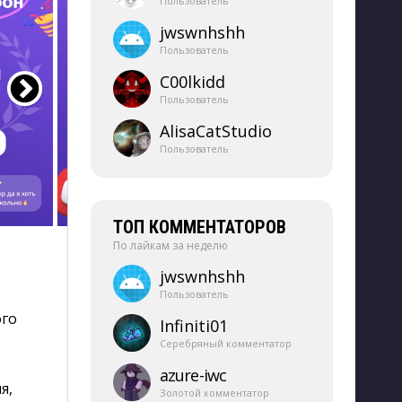
Пользователь
jwswnhshh
Пользователь
C00lkidd
Пользователь
AlisaCatStudio
Пользователь
ТОП КОММЕНТАТОРОВ
По лайкам за неделю
jwswnhshh
Пользователь
го 
Infiniti01
Серебряный комментатор
azure-​iwc
я,
Золотой комментатор