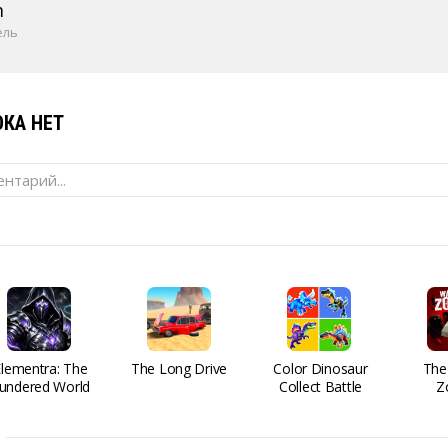
m
ель
КА НЕТ
нтарий...
Elementra: The
The Long Drive
Color Dinosaur
The
undered World
Collect Battle
Z