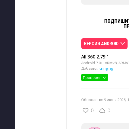
ПОДПИШИТ
П
ВЕРСИЯ ANDROID
Alli360 2.79.1
Android 7.0+
ARMv8, ARMv7
Добавил:
cringing
Проверен
Обновлено:
9 июня 2026, 
0
0