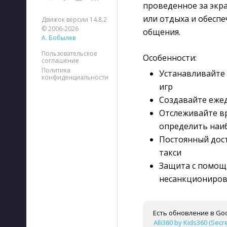
проведенное за экр
или отдыха и обесп
Движок версии 14.8.2
© 2006-2026
общения.
А. Бобылев
Пользовательское
Особенности:
соглашение
Политика
Устанавливайте
конфиденциальности
игр
Создавайте ежед
Отслеживайте в
определить наи
Постоянный дост
такси
Защита с помощ
несанкциониров
Есть обновление в Goo
Alli360 by Kids360 (Secr