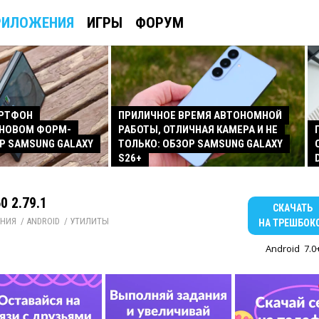
РИЛОЖЕНИЯ
ИГРЫ
ФОРУМ
АРТФОН
ПРИЛИЧНОЕ ВРЕМЯ АВТОНОМНОЙ
 НОВОМ ФОРМ-
РАБОТЫ, ОТЛИЧНАЯ КАМЕРА И НЕ
Р SAMSUNG GALAXY
ТОЛЬКО: ОБЗОР SAMSUNG GALAXY
S26+
0 2.79.1
СКАЧАТЬ
НИЯ
/ 
ANDROID
/ 
УТИЛИТЫ
НА ТРЕШБОК
Android
7.0