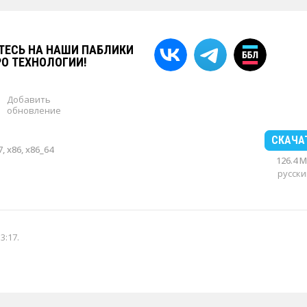
ЕСЬ НА НАШИ ПАБЛИКИ
РО ТЕХНОЛОГИИ!
Добавить
обновление
СКАЧА
, x86, x86_64
126.4 
русски
13:17
.