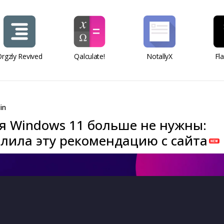
rgzly Revived
Qalculate!
NotallyX
Fl
in
ля Windows 11 больше не нужны:
алила эту рекомендацию с сайта