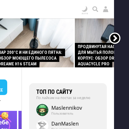
ПРОДВИНУТАЯ НАСАДКА
ПАР 200°C И НИ ЕДИНОГО ПЯТНА:
ДЛЯ МЫТЬЯ ПОЛОВ И СТ
ОБЗОР МОЮЩЕГО ПЫЛЕСОСА
КОРПУС: ОБЗОР DREAME Z
DREAME H16 STEAM
AQUACYCLE PRO
СЕ
ТОП ПО САЙТУ
По лайкам на постах за неделю
+
Maslennikov
Пользователь
DanMaslen