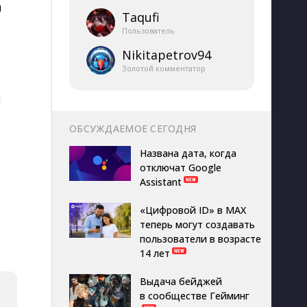
ы
Taqufi
Пользователь
Nikitapetrov94
Золотой комментатор
и
ОБСУЖДАЕМОЕ СЕГОДНЯ
Названа дата, когда
отключат Google
Assistant
«Цифровой ID» в MAX
теперь могут создавать
пользователи в возрасте
14 лет
Выдача бейджей
в сообществе Гейминг