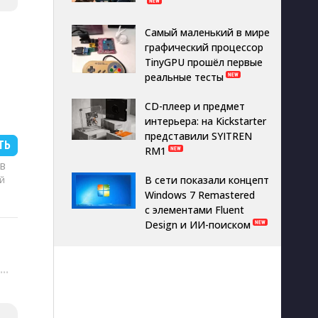
Самый маленький в мире
графический процессор
TinyGPU прошёл первые
реальные тесты
CD-плеер и предмет
интерьера: на Kickstarter
представили SYITREN
ТЬ
RM1
MB
й
В сети показали концепт
Windows 7 Remastered
с элементами Fluent
Design и ИИ-поиском
···