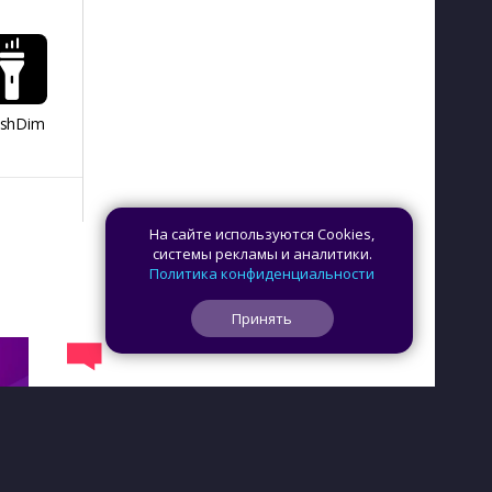
ashDim
Day Counter –
App Lock
Dazzify Fi
Cчетчик дней
На сайте используются Cookies,
системы рекламы и аналитики.
Политика конфиденциальности
Принять