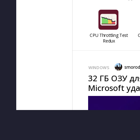
CPU Throttling Test
O
Redux
smorod
WINDOWS
32 ГБ ОЗУ д
Microsoft уд