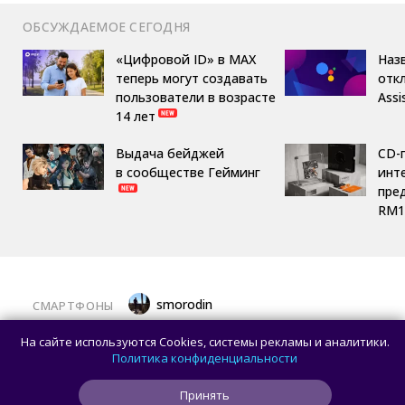
ОБСУЖДАЕМОЕ СЕГОДНЯ
«Цифровой ID» в MAX
Назв
теперь могут создавать
отк
пользователи в возрасте
Assi
14 лет
Выдача бейджей
CD-
в сообществе Гейминг
инте
пре
RM1
smorodin
СМАРТФОНЫ
Представлен Sidephone — телефон со
На сайте используются Cookies, системы рекламы и аналитики.
сменными клавиатурами, который
Политика конфиденциальности
разработали два человека
Принять