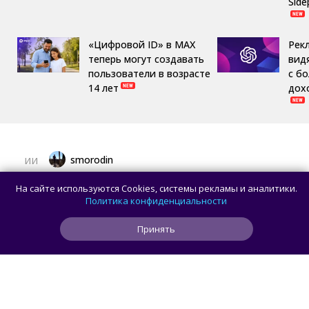
Side
«Цифровой ID» в MAX
Рек
теперь могут создавать
вид
пользователи в возрасте
с б
14 лет
дох
smorodin
ИИ
Искусственный интеллект обнаружил
На сайте используются Cookies, системы рекламы и аналитики.
уязвимости в двух криптографических
Политика конфиденциальности
системах, включая стандарт AES
Принять