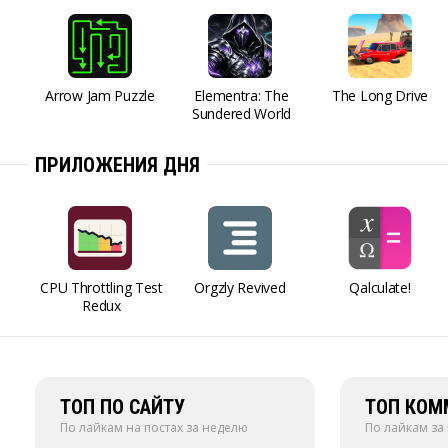
Arrow Jam Puzzle
Elementra: The
The Long Drive
Sundered World
ПРИЛОЖЕНИЯ ДНЯ
CPU Throttling Test
Orgzly Revived
Qalculate!
Redux
ТОП ПО САЙТУ
ТОП КОМ
По лайкам на постах за неделю
По лайкам за