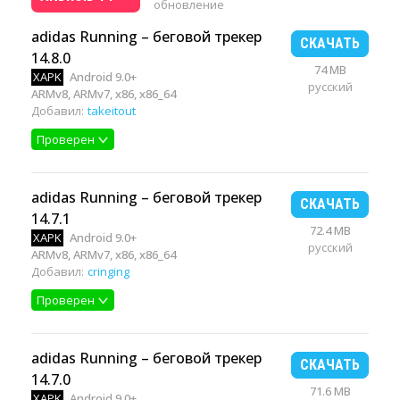
обновление
adidas Running – беговой трекер
СКАЧАТЬ
14.8.0
74 MB
XAPK
Android 9.0+
русский
ARMv8, ARMv7, x86, x86_64
Добавил:
takeitout
Проверен
adidas Running – беговой трекер
СКАЧАТЬ
14.7.1
72.4 MB
XAPK
Android 9.0+
русский
ARMv8, ARMv7, x86, x86_64
Добавил:
cringing
Проверен
adidas Running – беговой трекер
СКАЧАТЬ
14.7.0
71.6 MB
XAPK
Android 9.0+