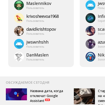
Maslennikov
jw
Пользователь
Поль
krivosheevoa1968
Infi
Пользователь
Сере
davidkrishtopov
sca
Пользователь
Золо
jwswnhshh
azur
Пользователь
Золо
DanMaslen
Nik
Пользователь
Золо
ОБСУЖДАЕМОЕ СЕГОДНЯ
Названа дата, когда
Ста
отключат Google
на 
Assistant
сме