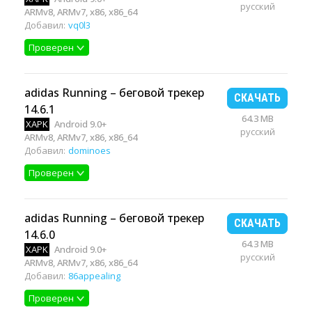
русский
ARMv8, ARMv7, x86, x86_64
Добавил:
vq0l3
Проверен
adidas Running – беговой трекер
СКАЧАТЬ
14.6.1
64.3 MB
XAPK
Android 9.0+
русский
ARMv8, ARMv7, x86, x86_64
Добавил:
dominoes
Проверен
adidas Running – беговой трекер
СКАЧАТЬ
14.6.0
64.3 MB
XAPK
Android 9.0+
русский
ARMv8, ARMv7, x86, x86_64
Добавил:
86appealing
Проверен