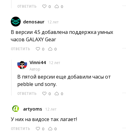
···
0
0
ОТВЕТИТЬ
denosaur
12 лет
В версии 4.5 добавлена поддержка умных 
часов GALAXY Gear
···
0
0
ОТВЕТИТЬ
Vinni44
12 лет
Автор
В пятой версии еще добавили часы от 
pebble und sony.
···
0
0
ОТВЕТИТЬ
artyoms
12 лет
У них на видосе так лагает! 
···
0
0
ОТВЕТИТЬ