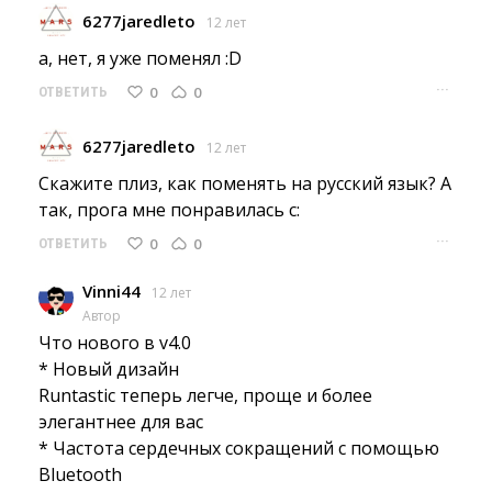
6277jaredleto
12 лет
а, нет, я уже поменял :D 
···
0
0
ОТВЕТИТЬ
6277jaredleto
12 лет
Скажите плиз, как поменять на русский язык? А 
так, прога мне понравилась с:
···
0
0
ОТВЕТИТЬ
Vinni44
12 лет
Автор
Что нового в v4.0
* Новый дизайн
Runtastic теперь легче, проще и более 
элегантнее для вас
* Частота сердечных сокращений с помощью 
Bluetooth