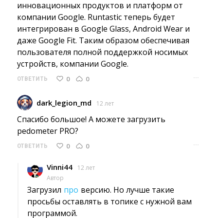
инновационных продуктов и платформ от
компании Google. Runtastic теперь будет
интегрирован в Google Glass, Android Wear и
даже Google Fit. Таким образом обеспечивая
пользователя полной поддержкой носимых
устройств, компании Google.
···
0
0
ОТВЕТИТЬ
dark_legion_md
12 лет
Спасибо большое! А можете загрузить 
pedometer PRO?
···
0
0
ОТВЕТИТЬ
Vinni44
12 лет
Автор
Загрузил 
про
версию. Но лучше такие 
просьбы оставлять в топике с нужной вам
программой.