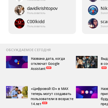
davidkrishtopov
Nik
Пользователь
Золо
C00lkidd
sca
Пользователь
Золо
ОБСУЖДАЕМОЕ СЕГОДНЯ
Названа дата, когда
Выд
отключат Google
в с
Assistant
«Цифровой ID» в MAX
Наз
теперь могут создавать
при
пользователи в возрасте
буд
14 лет
пре