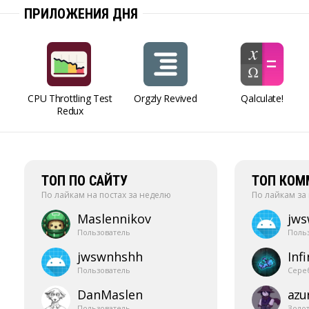
ПРИЛОЖЕНИЯ ДНЯ
CPU Throttling Test
Orgzly Revived
Qalculate!
Redux
ТОП ПО САЙТУ
ТОП КОМ
По лайкам на постах за неделю
По лайкам за
Maslennikov
jw
Пользователь
Поль
jwswnhshh
Infi
Пользователь
Сере
DanMaslen
azur
Пользователь
Золо