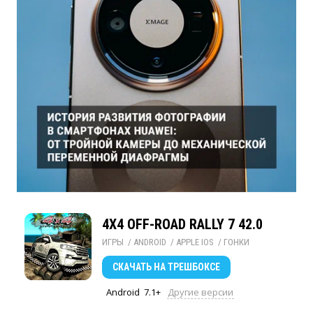
4X4 OFF-ROAD RALLY 7 42.0
ИГРЫ
/ 
ANDROID
/ 
APPLE IOS
/ 
ГОНКИ
СКАЧАТЬ
НА ТРЕШБОКСЕ
Android
7.1+
Другие версии