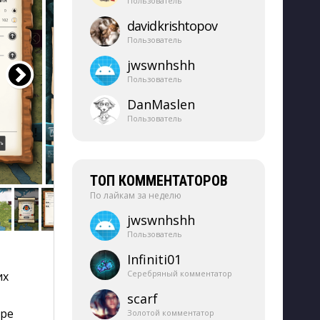
Пользователь
davidkrishtopov
Пользователь
jwswnhshh
Пользователь
DanMaslen
Пользователь
ТОП КОММЕНТАТОРОВ
По лайкам за неделю
jwswnhshh
Пользователь
Infiniti01
Серебряный комментатор
их
scarf
гре
Золотой комментатор