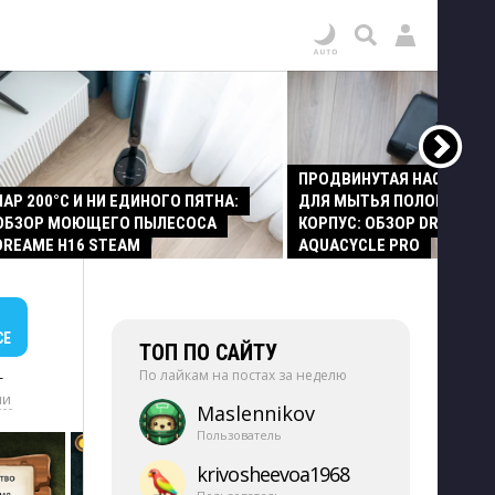
ПРОДВИНУТАЯ НАСАДКА
ПАР 200°C И НИ ЕДИНОГО ПЯТНА:
ДЛЯ МЫТЬЯ ПОЛОВ И СТ
ОБЗОР МОЮЩЕГО ПЫЛЕСОСА
КОРПУС: ОБЗОР DREAME Z
DREAME H16 STEAM
AQUACYCLE PRO
СЕ
ТОП ПО САЙТУ
По лайкам на постах за неделю
+
ии
Maslennikov
Пользователь
krivosheevoa1968