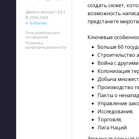
создать сюжет, кото
Движок версии 14.8.2
возможность написа
© 2006-2026
предстанете миротв
А. Бобылев
Пользовательское
Ключевые особеннос
соглашение
Политика
Больше 60 госуд
конфиденциальности
Строительство а
Война с другими
Колонизация те
Добыча множества
Производство пищ
Пакты о ненапад
Управление зако
Исследования;
Торговля;
Лига Наций.
Эпическая военная 