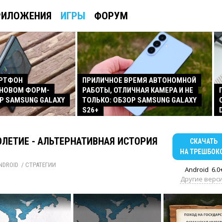
РИЛОЖЕНИЯ
ИГРЫ
ФОРУМ
АРТФОН
ПРИЛИЧНОЕ ВРЕМЯ АВТОНОМНОЙ
 НОВОМ ФОРМ-
РАБОТЫ, ОТЛИЧНАЯ КАМЕРА И НЕ
Р SAMSUNG GALAXY
ТОЛЬКО: ОБЗОР SAMSUNG GALAXY
S26+
ОЛЕТИЕ - АЛЬТЕРНАТИВНАЯ ИСТОРИЯ
СКАЧАТЬ
НА ТРЕШБОК
NDROID
/ 
СТРАТЕГИИ
Android
6.0
Другие верс