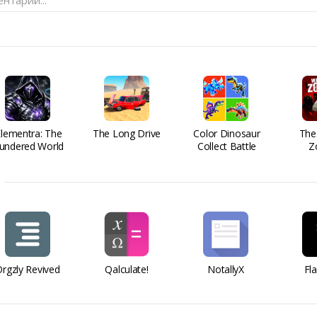
нтарий...
Elementra: The
The Long Drive
Color Dinosaur
The
undered World
Collect Battle
Z
rgzly Revived
Qalculate!
NotallyX
Fl