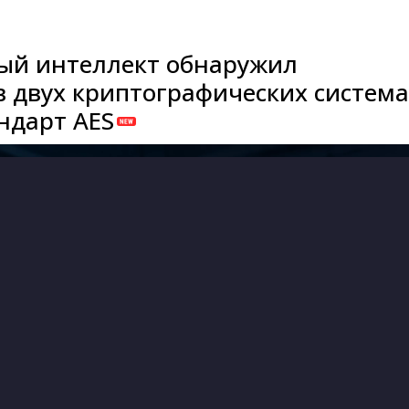
ый интеллект обнаружил
в двух криптографических система
ндарт AES