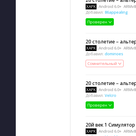
20 столетие – альте
XAPK
Android 6.0+
ARMv8,
Добавил:
86appealing
Проверен
20 столетие – альте
XAPK
Android 6.0+
ARMv8,
Добавил:
dominoes
Сомнительный
20 столетие – альте
XAPK
Android 6.0+
ARMv8,
Добавил:
Velcro
Проверен
20й век 1 Симулятор
XAPK
Android 6.0+
ARMv8,