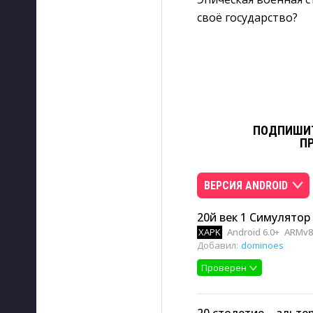
своё государство?
ПОДПИШИТ
П
ВЕРСИЯ ANDROID
20й век 1 Симулятор
XAPK
Android 6.0+
ARMv8,
Добавил:
dominoes
Проверен