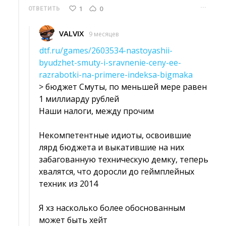
···
1
0
ОТВЕТИТЬ
VALVIX
9 месяцев
dtf.ru/games/2603534-nastoyashii-
byudzhet-smuty-i-sravnenie-ceny-ee-
razrabotki-na-primere-indeksa-bigmaka
> бюджет Смуты, по меньшей мере равен 
1 миллиарду рублей
Наши налоги, между прочим
Некомпетентные идиоты, освоившие 
лярд бюджета и выкатившие на них
забагованную техническую демку, теперь
хвалятся, что доросли до геймплейных
техник из 2014
Я хз насколько более обоснованным 
может быть хейт