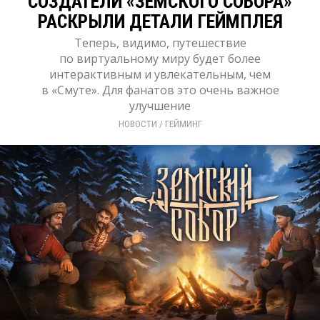
СОЗДАТЕЛИ «ЗЕМСКОГО СОБОРА»
РАСКРЫЛИ ДЕТАЛИ ГЕЙМПЛЕЯ
Теперь, видимо, путешествие
по виртуальному миру будет более
интерактивным и увлекательным, чем
в «Смуте». Для фанатов это очень важное
улучшение
НОВОСТИ
/ 
ГЕЙМИНГ