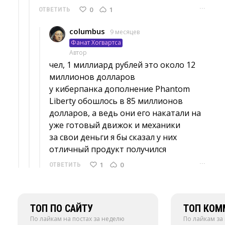
···
0
1
ОТВЕТИТЬ
columbus
9 месяцев
Фанат Хогвартса
Автор
чел, 1 миллиард рублей это около 12 
миллионов долларов
у киберпанка дополнение Phantom 
Liberty обошлось в 85 миллионов
долларов, а ведь они его накатали на
уже готовый движок и механики
за свои деньги я бы сказал у них 
отличный продукт получился
···
1
0
ОТВЕТИТЬ
ТОП ПО САЙТУ
ТОП КОМ
По лайкам на постах за неделю
По лайкам за