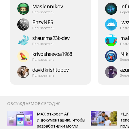
Maslennikov
Infi
Пользователь
Сере
EnzyNES
jw
Пользователь
Поль
shaurma23k-​dev
mak
Пользователь
Поль
krivosheevoa1968
Nik
Пользователь
Золо
davidkrishtopov
azur
Пользователь
Золо
ОБСУЖДАЕМОЕ СЕГОДНЯ
MAX откроет API
«Ци
и документацию, чтобы
теп
разработчики могли
пол