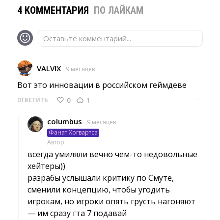
4 КОММЕНТАРИЯ
ПО ЛАЙКАМ
Оставьте комментарий...
VALVIX
9 месяцев
Вот это инновации в российском геймдеве 
···
0
1
ОТВЕТИТЬ
columbus
9 месяцев
Фанат Хогвартса
Автор
всегда умиляли вечно чем-то недовольные 
хейтеры))
разрабы услышали критику по Смуте, 
сменили концепцию, чтобы угодить
игрокам, но игроки опять грусть нагоняют
— им сразу гта 7 подавай