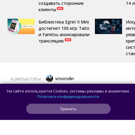
создавать сторонние
14 л
клиенты
Библиотека Egret II Mini
Иск
достигнет 100 игр: Taito
инт
и Famitsu анонсировали
уяз
трансляцию
кри
сис
ста
smorodin
КОМПЬЮТЕРЫ
Половина корпусов для ПК имеют
На сайте используются Cookies, системы рекламы и аналитики.
значительные расхождения в реальных
Политика конфиденциальности
размерах и размерах на бумаге —
Принять
исследование Noctua