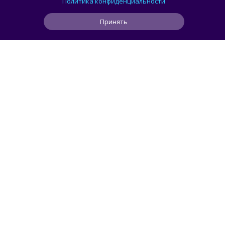
Политика конфиденциальности
приложений — как работают
Принять
1
1
0
2 ч
ЧИТАТЬ ДАЛЕЕ
smorodin