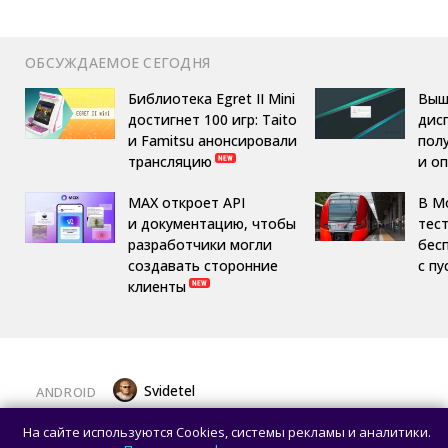
ОБСУЖДАЕМОЕ СЕГОДНЯ
Библиотека Egret II Mini
Выше
достигнет 100 игр: Taito
дис
и Famitsu анонсировали
пол
трансляцию
и о
MAX откроет API
В М
и документацию, чтобы
тес
разработчики могли
бес
создавать сторонние
с п
клиенты
Svidetel
ANDROID
В американском Google Play начали
На сайте используются Cookies, системы рекламы и аналитики.
появляться сторонние магазины