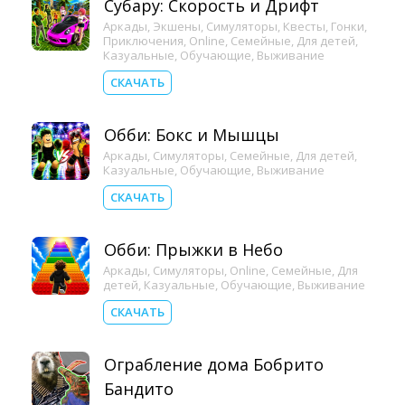
Субару: Скорость и Дрифт
Аркады
,
Экшены
,
Симуляторы
,
Квесты
,
Гонки
,
Приключения
,
Online
,
Семейные
,
Для детей
,
Казуальные
,
Обучающие
,
Выживание
СКАЧАТЬ
Обби: Бокс и Мышцы
Аркады
,
Симуляторы
,
Семейные
,
Для детей
,
Казуальные
,
Обучающие
,
Выживание
СКАЧАТЬ
Обби: Прыжки в Небо
Аркады
,
Симуляторы
,
Online
,
Семейные
,
Для
детей
,
Казуальные
,
Обучающие
,
Выживание
СКАЧАТЬ
Ограбление дома Бобрито
Бандито