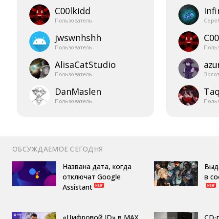
C00lkidd
Infi
Пользователь
Сере
jwswnhshh
C00
Пользователь
Поль
AlisaCatStudio
azur
Пользователь
Золо
DanMaslen
Taq
Пользователь
Поль
ОБСУЖДАЕМОЕ СЕГОДНЯ
Названа дата, когда
Выд
отключат Google
в с
Assistant
«Цифровой ID» в MAX
CD-