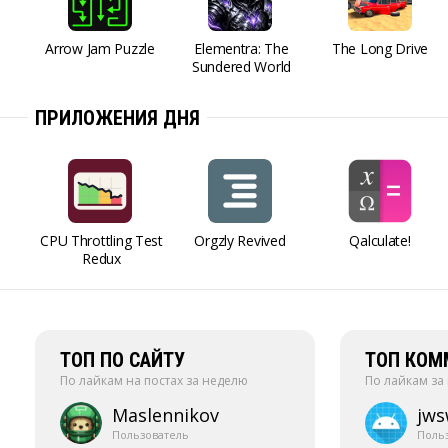
Arrow Jam Puzzle
Elementra: The
The Long Drive
Sundered World
ПРИЛОЖЕНИЯ ДНЯ
CPU Throttling Test
Orgzly Revived
Qalculate!
Redux
ТОП ПО САЙТУ
ТОП КОМ
По лайкам на постах за неделю
По лайкам за
Maslennikov
jw
Пользователь
Поль