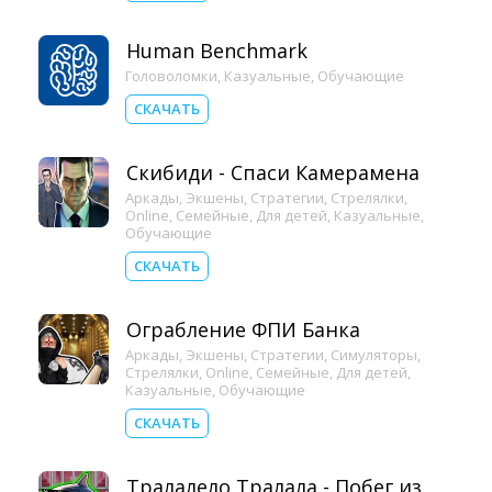
Human Benchmark
Головоломки
,
Казуальные
,
Обучающие
СКАЧАТЬ
Скибиди - Спаси Камерамена
Аркады
,
Экшены
,
Стратегии
,
Стрелялки
,
Online
,
Семейные
,
Для детей
,
Казуальные
,
Обучающие
СКАЧАТЬ
Ограбление ФПИ Банка
Аркады
,
Экшены
,
Стратегии
,
Симуляторы
,
Стрелялки
,
Online
,
Семейные
,
Для детей
,
Казуальные
,
Обучающие
СКАЧАТЬ
Тралалело Тралала - Побег из