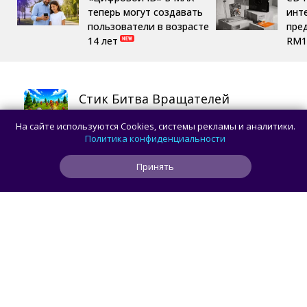
теперь могут создавать
инте
пользователи в возрасте
пре
14 лет
RM1
Стик Битва Вращателей
Аркады
,
Экшены
,
Стратегии
,
Симуляторы
,
Online
,
Семейные
,
Для детей
,
Казуальные
,
На сайте используются Cookies, системы рекламы и аналитики.
Обучающие
,
Выживание
Политика конфиденциальности
СКАЧАТЬ
Принять
Flag Master
Обучающие
,
Викторины
СКАЧАТЬ
Hey Duggee: The Tinsel Badge
Для детей
,
Обучающие