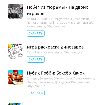
Побег из тюрьмы - На двоих
игроков
Аркады
,
Экшены
,
Симуляторы
,
Стрелялки
,
Приключения
,
Online
,
Семейные
,
Для детей
,
Казуальные
,
Обучающие
СКАЧАТЬ
игра раскраска динозавра
Семейные
,
Казуальные
,
Обучающие
СКАЧАТЬ
Нубик Робби: Боксёр Качок
Аркады
,
Экшены
,
Симуляторы
,
Приключения
,
Online
,
Семейные
,
Для детей
,
Казуальные
,
Обучающие
СКАЧАТЬ