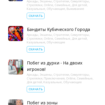
Аркады
,
Экшены
,
Стратегии
,
Симуляторы
,
Стрелялки
,
Online
,
Семейные
,
Для детей
,
Казуальные
,
Обучающие
,
Выживание
СКАЧАТЬ
Бандиты Кубического Города
Аркады
,
Экшены
,
Стратегии
,
Симуляторы
,
Стрелялки
,
Online
,
Семейные
,
Для детей
,
Казуальные
,
Обучающие
СКАЧАТЬ
Побег из дурки - На двоих
игроков!
Аркады
,
Экшены
,
Стратегии
,
Симуляторы
,
Стрелялки
,
Приключения
,
Online
,
Семейные
,
Для детей
,
Казуальные
,
Обучающие
СКАЧАТЬ
Побег из зоны