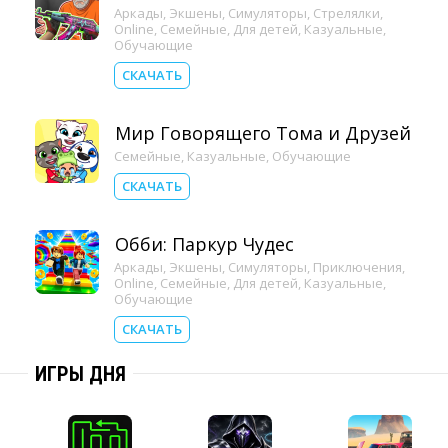
Аркады
,
Экшены
,
Симуляторы
,
Стрелялки
,
Online
,
Семейные
,
Для детей
,
Казуальные
,
Обучающие
СКАЧАТЬ
Мир Говорящего Тома и Друзей
Семейные
,
Казуальные
,
Обучающие
СКАЧАТЬ
Обби: Паркур Чудес
Аркады
,
Экшены
,
Симуляторы
,
Приключения
,
Online
,
Семейные
,
Для детей
,
Казуальные
,
Обучающие
СКАЧАТЬ
ИГРЫ ДНЯ