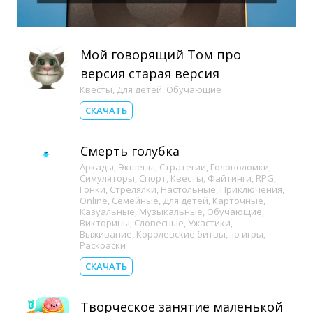
Мой говорящий Том про
версия старая версия
Квесты
,
Для детей
,
Обучающие
СКАЧАТЬ
Смерть голубка
Аркады
,
Экшены
,
Стратегии
,
Головоломки
,
Симуляторы
,
Спорт
,
Квесты
,
Файтинги
,
RPG
,
Гонки
,
Стрелялки
,
Настольные
,
Приключения
,
Online
,
Семейные
,
Для детей
,
Карточные
,
Казуальные
,
Музыкальные
,
Обучающие
,
Викторины
,
Словесные
,
Ужастики
,
Выживание
,
Королевские битвы
,
.io игры
,
Раскраски
СКАЧАТЬ
Творческое занятие маленькой