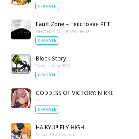
СКАЧАТЬ
Fault Zone – текстовая РПГ
Квесты
,
RPG
,
Приключения
СКАЧАТЬ
Block Story
Симуляторы
,
RPG
СКАЧАТЬ
GODDESS OF VICTORY: NIKKE
RPG
СКАЧАТЬ
HAIKYU!! FLY HIGH
Спорт
,
RPG
,
Карточные