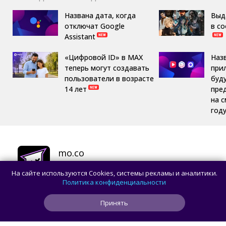
Названа дата, когда
Выд
отключат Google
в с
Assistant
«Цифровой ID» в MAX
Наз
теперь могут создавать
при
пользователи в возрасте
буд
14 лет
пре
на 
год
mo.co
RPG
,
Приключения
На сайте используются Cookies, системы рекламы и аналитики.
СКАЧАТЬ
Политика конфиденциальности
Принять
Evil Lands
RPG