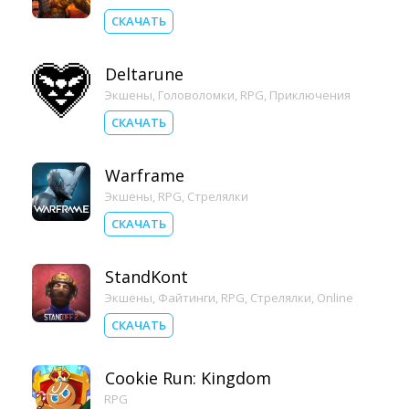
СКАЧАТЬ
Deltarune
Экшены
,
Головоломки
,
RPG
,
Приключения
СКАЧАТЬ
Warframe
Экшены
,
RPG
,
Стрелялки
СКАЧАТЬ
StandKont
Экшены
,
Файтинги
,
RPG
,
Стрелялки
,
Online
СКАЧАТЬ
Cookie Run: Kingdom
RPG