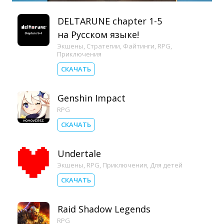
DELTARUNE chapter 1-5
на Русском языке!
Экшены
,
Стратегии
,
Файтинги
,
RPG
,
Приключения
СКАЧАТЬ
Genshin Impact
RPG
СКАЧАТЬ
Undertale
Экшены
,
RPG
,
Приключения
,
Для детей
СКАЧАТЬ
Raid Shadow Legends
RPG