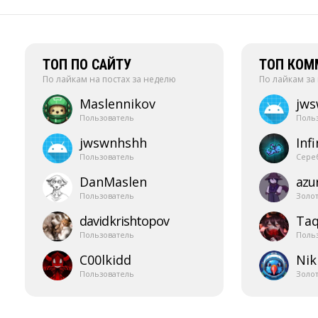
ТОП ПО САЙТУ
ТОП КОМ
По лайкам на постах за неделю
По лайкам за
Maslennikov
jw
Пользователь
Поль
jwswnhshh
Infi
Пользователь
Сере
DanMaslen
azur
Пользователь
Золо
davidkrishtopov
Taq
Пользователь
Поль
C00lkidd
Nik
Пользователь
Золо