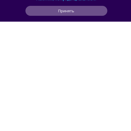
Принять
Pancake Run
Казуальные
СКАЧАТЬ
Nails Done
Казуальные
СКАЧАТЬ
Base Defense
Казуальные
СКАЧАТЬ
Fly My Dragon
Аркады
,
Семейные
,
Для детей
,
Казуальные
СКАЧАТЬ