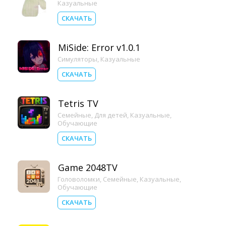
Казуальные
СКАЧАТЬ
MiSide: Error v1.0.1
Симуляторы
,
Казуальные
СКАЧАТЬ
Tetris TV
Семейные
,
Для детей
,
Казуальные
,
Обучающие
СКАЧАТЬ
Game 2048TV
Головоломки
,
Семейные
,
Казуальные
,
Обучающие
СКАЧАТЬ