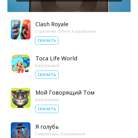
Clash Royale
Стратегии
,
Online
,
Казуальные
СКАЧАТЬ
Toca Life World
Казуальные
СКАЧАТЬ
Мой Говорящий Том
Казуальные
СКАЧАТЬ
Я голубь
Симуляторы
,
Казуальные