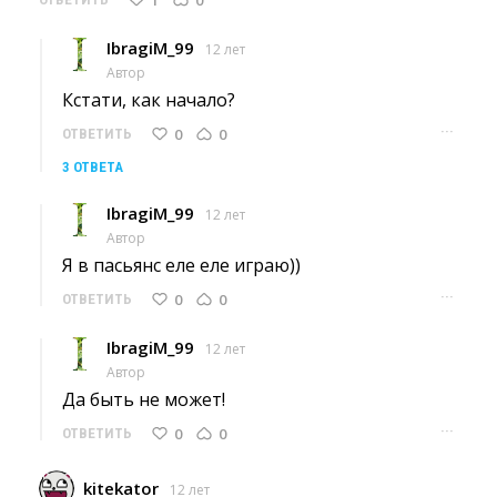
IbragiM_99
12 лет
Автор
Кстати, как начало? 
···
0
0
ОТВЕТИТЬ
3 ОТВЕТА
IbragiM_99
12 лет
Автор
Я в пасьянс еле еле играю)) 
···
0
0
ОТВЕТИТЬ
IbragiM_99
12 лет
Автор
Да быть не может! 
···
0
0
ОТВЕТИТЬ
kitekator
12 лет