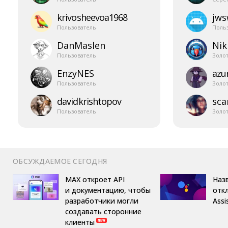
krivosheevoa1968
jw
Пользователь
Поль
DanMaslen
Nik
Пользователь
Золо
EnzyNES
azur
Пользователь
Золо
davidkrishtopov
sca
Пользователь
Золо
ОБСУЖДАЕМОЕ СЕГОДНЯ
MAX откроет API
Назв
и документацию, чтобы
отк
разработчики могли
Assi
создавать сторонние
клиенты