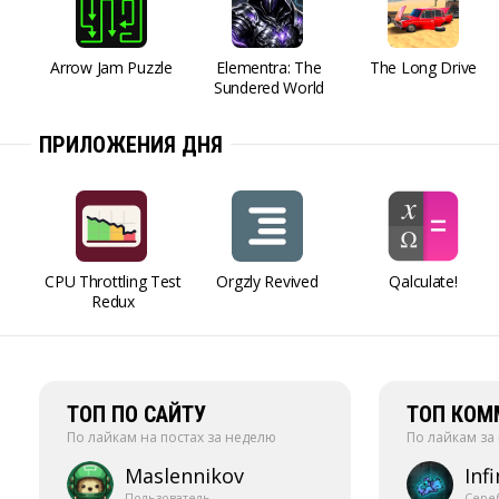
Arrow Jam Puzzle
Elementra: The
The Long Drive
Sundered World
ПРИЛОЖЕНИЯ ДНЯ
CPU Throttling Test
Orgzly Revived
Qalculate!
Redux
ТОП ПО САЙТУ
ТОП КОМ
По лайкам на постах за неделю
По лайкам за
Maslennikov
Infi
Пользователь
Сере