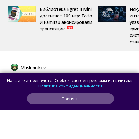
Библиотека Egret II Mini
Иск
достигнет 100 игр: Taito
инт
и Famitsu анонсировали
уяз
трансляцию
кри
сис
ста
Maslennikov
Сборная России выиграла 7 золотых
На сайте используются Cookies, системы рекламы и аналитики.
медалей из 8 на Международной
Политика конфиденциальности
олимпиаде по ИИ
Принять