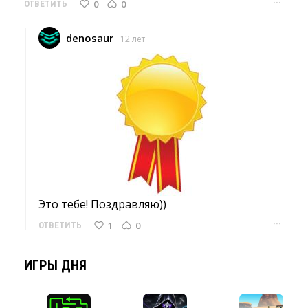
···
0
0
ОТВЕТИТЬ
denosaur
12 лет
Это тебе! Поздравляю)) 
···
1
0
ОТВЕТИТЬ
ИГРЫ ДНЯ