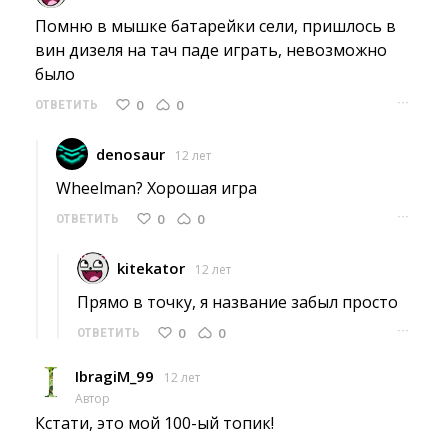
Помню в мышке батарейки сели, пришлось в 
вин дизеля на тач паде играть, невозможно
было
···
0
0
ОТВЕТИТЬ
denosaur
12 лет
Wheelman? Хорошая игра 
···
0
0
ОТВЕТИТЬ
kitekator
12 лет
Прямо в точку, я название забыл просто 
···
0
0
ОТВЕТИТЬ
IbragiM_99
12 лет
Автор
Кстати, это мой 100-ый топик! 