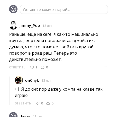
Оставьте комментарий...
Jimmy_Pop
13 лет
Раньше, еще на сеге, я как-то машинально 
крутил, вертел и поворачивал джойстик,
думаю, что это поможет войти в крутой
поворот в роад раш. Теперь это
действительно поможет.
···
1
0
ОТВЕТИТЬ
onChyk
13 лет
+1. Я до сих пор даже у компа на клаве так 
играю.
···
0
0
ОТВЕТИТЬ
daser
13 лет