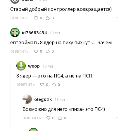
Старый добрый контроллер возвращается) 
···
0
0
ОТВЕТИТЬ
id76683454
13 лет
ептвоймать 8 ядер на пиху пихнуть… Зачем 
···
0
0
ОТВЕТИТЬ
weop
13 лет
8 ядер — это на ПС4, а не на ПСП. 
···
0
0
ОТВЕТИТЬ
olegstlk
13 лет
Возможно для него «пиха» это ПС4) 
···
0
0
ОТВЕТИТЬ