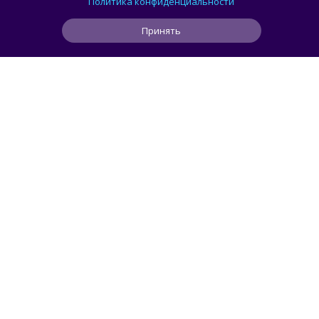
Политика конфиденциальности
Принять
0
1
0
1 ч
ЧИТАТЬ ДАЛЕЕ
Svidetel
АВТОМОБИЛИ