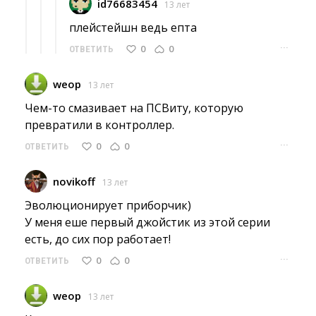
id76683454
13 лет
плейстейшн ведь епта 
···
0
0
ОТВЕТИТЬ
weop
13 лет
Чем-то смазивает на ПСВиту, которую 
превратили в контроллер.
···
0
0
ОТВЕТИТЬ
novikoff
13 лет
Эволюционирует приборчик) 
У меня еше первый джойстик из этой серии 
есть, до сих пор работает!
···
0
0
ОТВЕТИТЬ
weop
13 лет