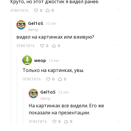
Круто, но этот джостик я видел ранее. 
···
0
0
ОТВЕТИТЬ
Gel1oS
13 лет
Автор
видел на картинках или вживую? 
···
0
0
ОТВЕТИТЬ
weop
13 лет
Только на картинках, увы. 
···
0
0
ОТВЕТИТЬ
Gel1oS
13 лет
Автор
На картинках все видели. Его же 
показали на презентации.
···
0
0
ОТВЕТИТЬ