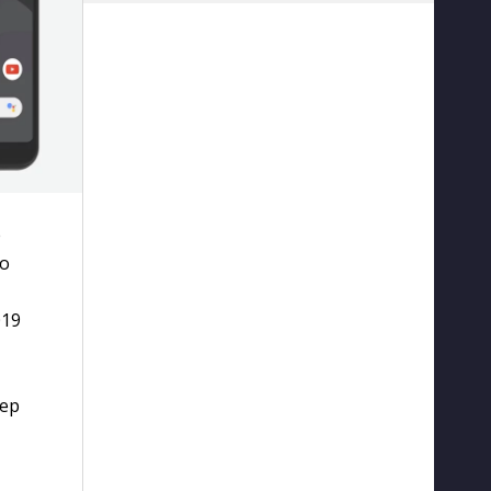
e
то
019
мер