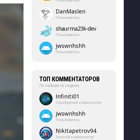
Пользователь
DanMaslen
Пользователь
shaurma23k-​dev
Пользователь
jwswnhshh
Пользователь
ТОП КОММЕНТАТОРОВ
По лайкам за неделю
Infiniti01
Серебряный комментатор
jwswnhshh
Пользователь
Nikitapetrov94
Золотой комментатор