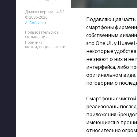
Движок версии 14.8.2
© 2006-2026
Подавляющая часть 
А. Бобылев
смартфоны фирменну
Пользовательское
собственным дизайн
соглашение
это One UI, у Huawei
Политика
конфиденциальности
некоторые удобства
не знают о них и н
интерфейса, либо п
оригинальном виде, 
поговорим о послед
Смартфоны с чистой 
реализованы послед
приложения брендов
имеющиеся в прошив
относительно огром