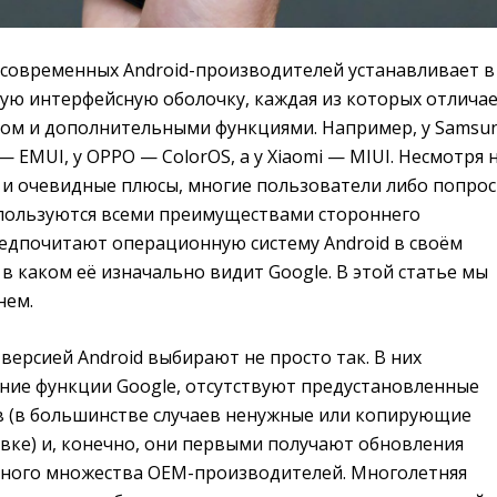
современных Android-производителей устанавливает в
ю интерфейсную оболочку, каждая из которых отличае
ом и дополнительными функциями. Например, у Samsu
 — EMUI, у OPPO — ColorOS, а у Xiaomi — MIUI. Несмотря 
 и очевидные плюсы, многие пользователи либо попрос
е пользуются всеми преимуществами стороннего
редпочитают операционную систему Android в своём
в каком её изначально видит Google. В этой статье мы
нем.
версией Android выбирают не просто так. В них
ние функции Google, отсутствуют предустановленные
 (в большинстве случаев ненужные или копирующие
ке) и, конечно, они первыми получают обновления
ного множества OEM-производителей. Многолетняя