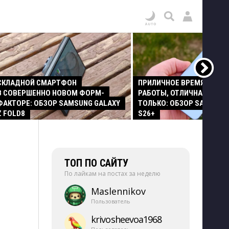
СКЛАДНОЙ СМАРТФОН
ПРИЛИЧНОЕ ВРЕМЯ АВТО
В СОВЕРШЕННО НОВОМ ФОРМ-
РАБОТЫ, ОТЛИЧНАЯ КАМЕР
ФАКТОРЕ: ОБЗОР SAMSUNG GALAXY
ТОЛЬКО: ОБЗОР SAMSUNG
Z FOLD8
S26+
ТОП ПО САЙТУ
По лайкам на постах за неделю
Maslennikov
Пользователь
krivosheevoa1968