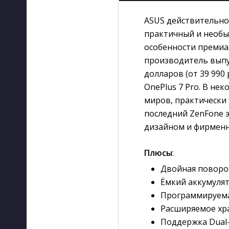
ASUS действительно
практичный и необы
особенности премиал
производитель выпус
долларов (от 39 990 
OnePlus 7 Pro. В не
миров, практически 
последний ZenFone 
дизайном и фирменн
Плюсы
:
Двойная поворо
Ёмкий аккумуля
Программируема
Расширяемое х
Поддержка Dual