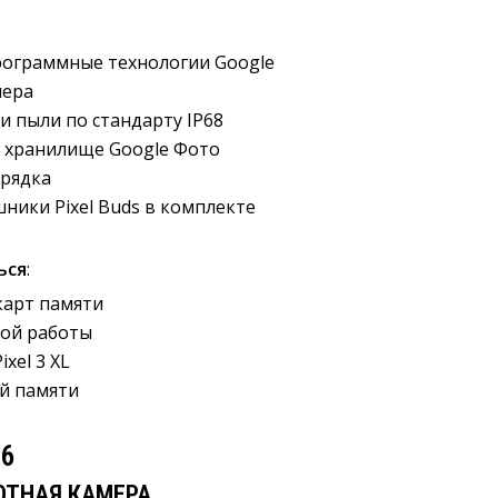
рограммные технологии Google
мера
и пыли по стандарту IP68
 хранилище Google Фото
арядка
ики Pixel Buds в комплекте
ься
:
карт памяти
ой работы
xel 3 XL
й памяти
 6
ОТНАЯ КАМЕРА