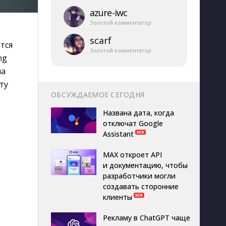
azure-​iwc
Золотой комментатор
scarf
тся
Золотой комментатор
ng
на
ту
ОБСУЖДАЕМОЕ СЕГОДНЯ
Названа дата, когда
отключат Google
Assistant
MAX откроет API
и документацию, чтобы
разработчики могли
создавать сторонние
клиенты
Рекламу в ChatGPT чаще