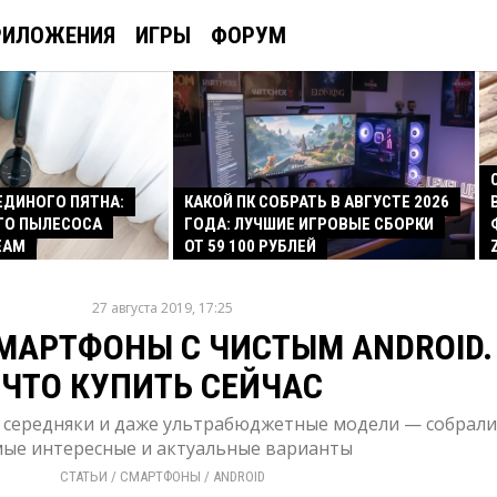
РИЛОЖЕНИЯ
ИГРЫ
ФОРУМ
 ЕДИНОГО ПЯТНА:
КАКОЙ ПК СОБРАТЬ В АВГУСТЕ 2026
ГО ПЫЛЕСОСА
ГОДА: ЛУЧШИЕ ИГРОВЫЕ СБОРКИ
EAM
ОТ 59 100 РУБЛЕЙ
27 августа 2019, 17:25
МАРТФОНЫ С ЧИСТЫМ ANDROID.
ЧТО КУПИТЬ СЕЙЧАС
 середняки и даже ультрабюджетные модели — собрали
мые интересные и актуальные варианты
СТАТЬИ
/ 
СМАРТФОНЫ
/ 
ANDROID