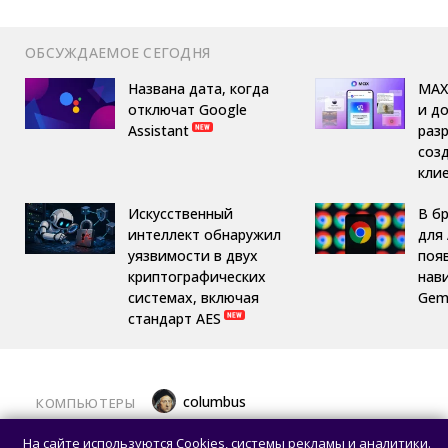
ОБСУЖДАЕМОЕ СЕГОДНЯ
Названа дата, когда
MAX
отключат Google
и д
Assistant
раз
соз
кли
Искусственный
В б
интеллект обнаружил
для 
уязвимости в двух
поя
криптографических
нав
системах, включая
Gemi
стандарт AES
columbus
КОМПЬЮТЕРЫ
Какой ПК собрать в августе 2026 года:
На сайте используются Cookies, системы рекламы и аналитики.