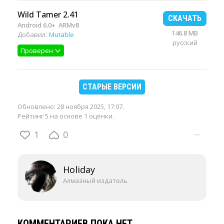
Wild Tamer 2.41
СКАЧАТЬ
Android 6.0+
ARMv8
146.8 MB
Добавил:
Mutable
русский
Проверен
СТАРЫЕ ВЕРСИИ
Обновлено:
28 ноября 2025, 17:07
.
Рейтинг 5 на основе 1 оценки.
1
0
···
Holiday
Алмазный издатель
КОММЕНТАРИЕВ ПОКА НЕТ