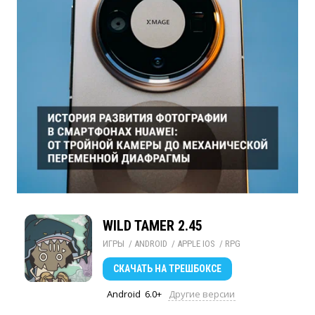
WILD TAMER 2.45
ИГРЫ
/ 
ANDROID
/ 
APPLE IOS
/ 
RPG
СКАЧАТЬ
НА ТРЕШБОКСЕ
Android
6.0+
Другие версии