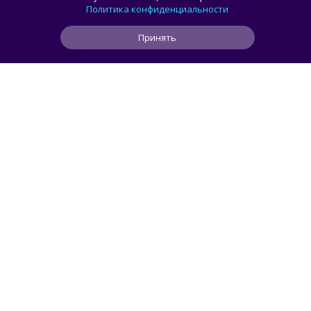
лучшие игровые сборки от 59 100 рублей
Политика конфиденциальности
Принять
0
1
0
3 ч
ЧИТАТЬ ДАЛЕЕ