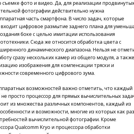
о съемке фото и видео. Да, для реализации продвинуты
тельной фотографии действительно нужна
паратная часть смартфона. В число задач, которые
, входит цифровое размытие заднего плана для уменьш
создания боке с целью имитации использования
ототехники. Сюда же относится обработка цвета с
ширенного динамического диапазона. Нельзя не отмет
оту сразу нескольких камер из общего модуля, а такж
изацию изображения для компенсации тряски и
жности современного цифрового зума.
ппаратных возможностей важно отметить, что каждый 
 не просто процессор для прямых вычислительных задач
стоит из множества различных компонентов, каждый из
особенности и возможности, многие из которых как ра
отребностей вычислительной фотографии. Кроме
ссора Qualcomm Kryo и процессора обработки