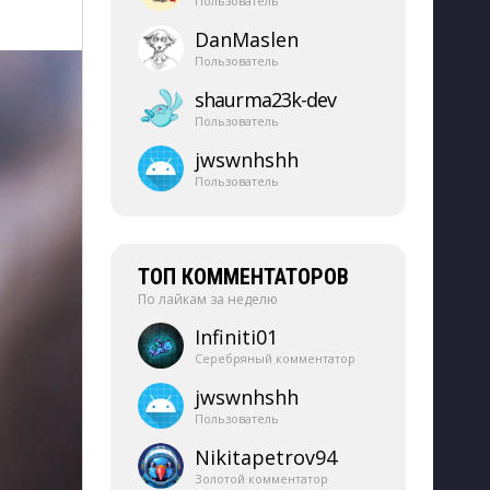
Пользователь
DanMaslen
Пользователь
shaurma23k-​dev
Пользователь
jwswnhshh
Пользователь
ТОП КОММЕНТАТОРОВ
По лайкам за неделю
Infiniti01
Серебряный комментатор
jwswnhshh
Пользователь
Nikitapetrov94
Золотой комментатор