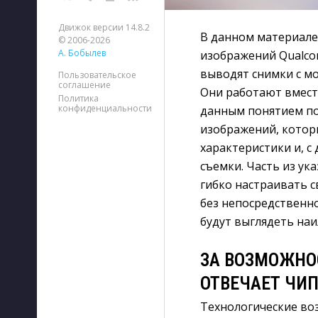
Движок версии 14.8.2
В данном материале
© 2006-2026
А. Бобылев
изображений Qualco
выводят снимки с м
Пользовательское
соглашение
Они работают вмест
Политика
конфиденциальности
данным понятием п
изображений, котор
характеристики и, с
съемки. Часть из у
гибко настраивать 
без непосредственно
будут выглядеть на
ЗА ВОЗМОЖНО
ОТВЕЧАЕТ ЧИ
Технологические во