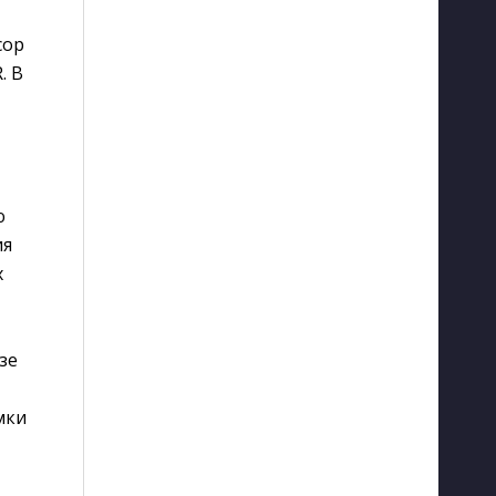
сор
. В
ю
ия
х
зе
мки