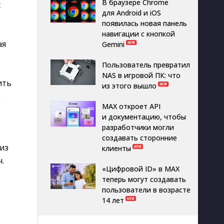
В браузере Chrome
х
для Android и iOS
появилась новая панель
навигации с кнопкой
ая
Gemini
Пользователь превратил
NAS в игровой ПК: что
ить
из этого вышло
е
MAX откроет API
и документацию, чтобы
разработчики могли
создавать сторонние
из
клиенты
.
«Цифровой ID» в MAX
теперь могут создавать
з
пользователи в возрасте
14 лет