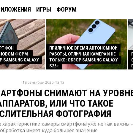
РИЛОЖЕНИЯ
ИГРЫ
ФОРУМ
АРТФОН
ПРИЛИЧНОЕ ВРЕМЯ АВТОНОМНОЙ
 НОВОМ ФОРМ-
РАБОТЫ, ОТЛИЧНАЯ КАМЕРА И НЕ
Р SAMSUNG GALAXY
ТОЛЬКО: ОБЗОР SAMSUNG GALAXY
S26+
18 сентября 2020, 13:13
МАРТФОНЫ СНИМАЮТ НА УРОВН
ППАРАТОВ, ИЛИ ЧТО ТАКОЕ
СЛИТЕЛЬНАЯ ФОТОГРАФИЯ
е характеристики камеры смартфона уже не так важны 
обработка имеет куда большее значение