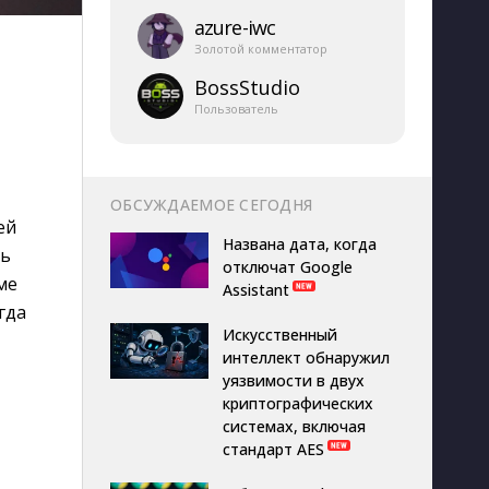
azure-​iwc
Золотой комментатор
BossStudio
Пользователь
ОБСУЖДАЕМОЕ СЕГОДНЯ
ей
Названа дата, когда
ть
отключат Google
ме
Assistant
гда
Искусственный
интеллект обнаружил
уязвимости в двух
криптографических
системах, включая
стандарт AES