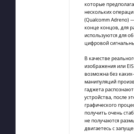
которые предполага
нескольких операций
(Qualcomm Adreno) —
конце концов, для 
используются для об
цифровой сигнальны
В качестве реально
изображения или EIS
возможна без каких
манипуляций произв
гаджета распознают
устройства, после э
графического проце
получить очень ста
не получаются размы
двигаетесь с запущ