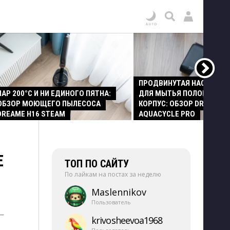
ПРОДВИНУТАЯ НАСАДКА
ПАР 200°C И НИ ЕДИНОГО ПЯТНА:
ДЛЯ МЫТЬЯ ПОЛОВ И СТ
ОБЗОР МОЮЩЕГО ПЫЛЕСОСА
КОРПУС: ОБЗОР DREAME Z
DREAME H16 STEAM
AQUACYCLE PRO
Е
ТОП ПО САЙТУ
По лайкам на постах за неделю
Maslennikov
Пользователь
—
krivosheevoa1968