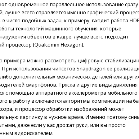
ют одновременное параллельное использование сразу
, лучше всего справляется именно графический процес
 в число подобных задач, к примеру, входит работа HDR
работы технологий машинного обучения, которые
наружения объектов в кадре, лучше всего подходит
й процессор (Qualcomm Hexagon).
го примера можно рассмотреть цифровую стабилизаци
. При использовании чипсетов Snapdragon ее реализац
-либо дополнительных механических деталей или други
одителей смартфонов. Тряска и другие виды движения
ся с помощью аппаратного акселерометра мобильного
того в работу включаются алгоритмы компенсации на ба
ссора, и процессор обработки изображений может
бильную картинку в нужное время. Именно поэтому сни
тыми, даже если у вас дрожат руки, или вы просто
енным видоискателем.