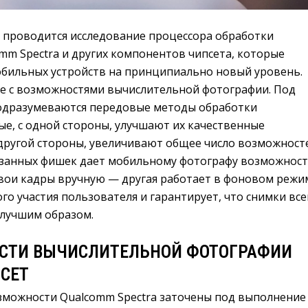
 проводится исследование процессора обработки
mm Spectra и других компонентов чипсета, которые
обильных устройств на принципиально новый уровень.
е с возможностями вычислительной фотографии. Под
одразумеваются передовые методы обработки
ые, с одной стороны, улучшают их качественные
 другой стороны, увеличивают общее число возможност
казанных фишек дает мобильному фотографу возможнос
свои кадры вручную — другая работает в фоновом режи
го участия пользователя и гарантирует, что снимки все
илучшим образом.
СТИ ВЫЧИСЛИТЕЛЬНОЙ ФОТОГРАФИИ
ПСЕТ
зможности Qualcomm Spectra заточены под выполнение