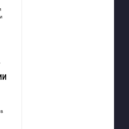
и
и
.
ИИ
 в