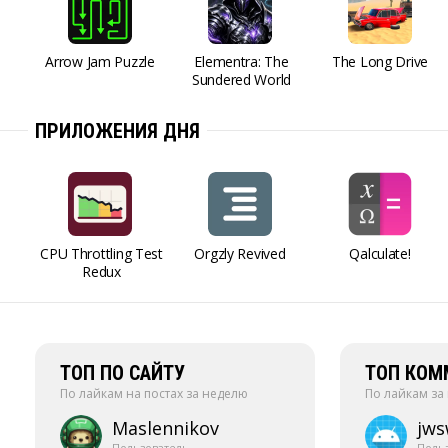
Arrow Jam Puzzle
Elementra: The
The Long Drive
Sundered World
ПРИЛОЖЕНИЯ ДНЯ
CPU Throttling Test
Orgzly Revived
Qalculate!
Redux
ТОП ПО САЙТУ
ТОП КОМ
По лайкам на постах за неделю
По лайкам за
Maslennikov
jw
Пользователь
Поль