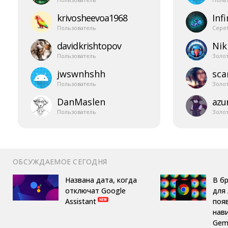
krivosheevoa1968
Infi
Пользователь
Сере
davidkrishtopov
Nik
Пользователь
Золо
jwswnhshh
sca
Пользователь
Золо
DanMaslen
azur
Пользователь
Золо
ОБСУЖДАЕМОЕ СЕГОДНЯ
Названа дата, когда
В б
отключат Google
для 
Assistant
поя
нав
Gemi