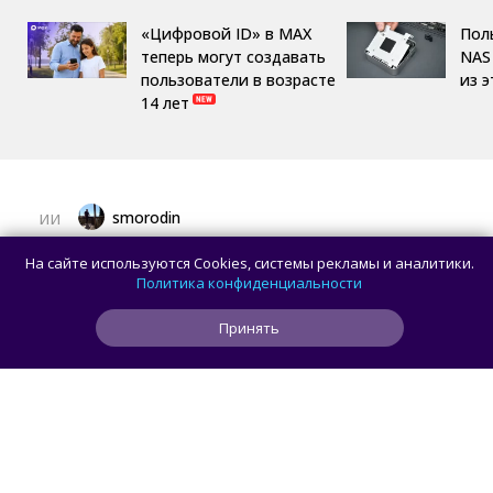
«Цифровой ID» в MAX
Пол
теперь могут создавать
NAS 
пользователи в возрасте
из 
14 лет
smorodin
ИИ
Пользователь попросил Claude Opus 5
На сайте используются Cookies, системы рекламы и аналитики.
сделать резервную копию данных, но ИИ
Политика конфиденциальности
вместо этого удалил папку Users
Принять