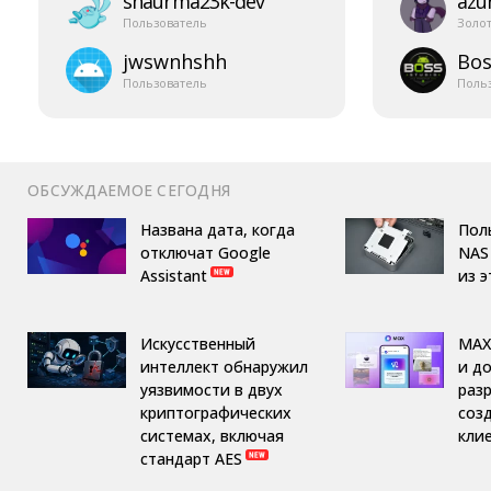
shaurma23k-​dev
azur
Пользователь
Золо
jwswnhshh
Bos
Пользователь
Поль
ОБСУЖДАЕМОЕ СЕГОДНЯ
Названа дата, когда
Пол
отключат Google
NAS 
Assistant
из 
Искусственный
MAX
интеллект обнаружил
и д
уязвимости в двух
раз
криптографических
соз
системах, включая
кли
стандарт AES