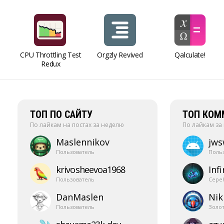
CPU Throttling Test
Orgzly Revived
Qalculate!
Redux
ТОП ПО САЙТУ
ТОП КОМ
По лайкам на постах за неделю
По лайкам за
Maslennikov
jw
Пользователь
Поль
krivosheevoa1968
Infi
Пользователь
Сере
DanMaslen
Nik
Пользователь
Золо