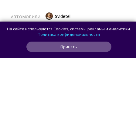
Svidetel
АВТОМОБИЛИ
В России стартовали продажи
На сайте используются Cookies, системы рекламы и аналитики.
гибридного TANK 400 «Техно
Политика конфиденциальности
Премиум» — цены и комплектации
Принять