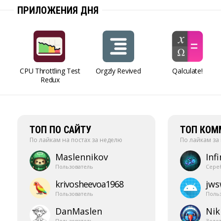
ПРИЛОЖЕНИЯ ДНЯ
CPU Throttling Test
Orgzly Revived
Qalculate!
Redux
ТОП ПО САЙТУ
ТОП КОМ
По лайкам на постах за неделю
По лайкам за
Maslennikov
Infi
Пользователь
Сере
krivosheevoa1968
jw
Пользователь
Поль
DanMaslen
Nik
Пользователь
Золо