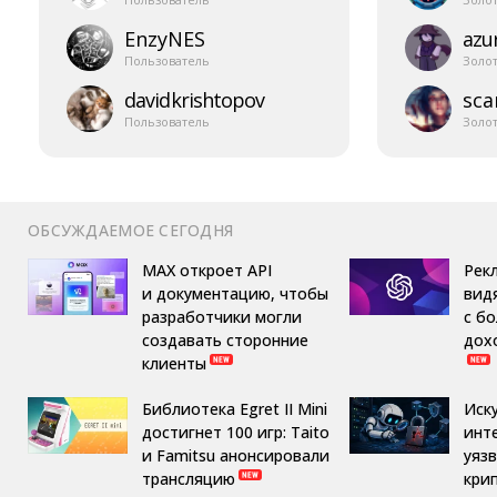
EnzyNES
azur
Пользователь
Золо
davidkrishtopov
sca
Пользователь
Золо
ОБСУЖДАЕМОЕ СЕГОДНЯ
MAX откроет API
Рек
и документацию, чтобы
вид
разработчики могли
с б
создавать сторонние
дох
клиенты
Библиотека Egret II Mini
Иск
достигнет 100 игр: Taito
инт
и Famitsu анонсировали
уяз
трансляцию
кри