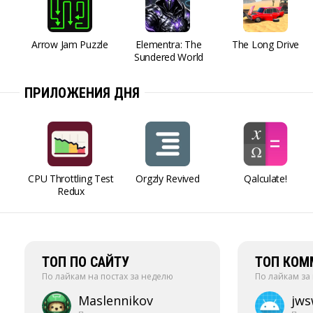
Arrow Jam Puzzle
Elementra: The
The Long Drive
Sundered World
ПРИЛОЖЕНИЯ ДНЯ
CPU Throttling Test
Orgzly Revived
Qalculate!
Redux
ТОП ПО САЙТУ
ТОП КОМ
По лайкам на постах за неделю
По лайкам за
Maslennikov
jw