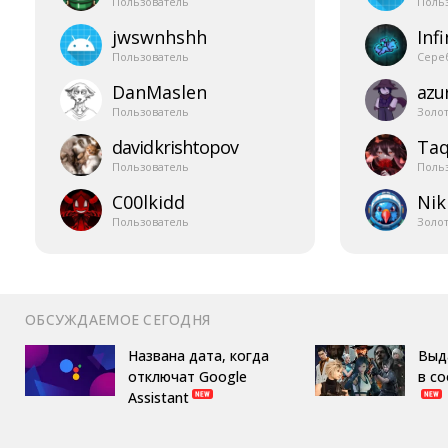
Пользователь
Поль
jwswnhshh
Infi
Пользователь
Сере
DanMaslen
azur
Пользователь
Золо
davidkrishtopov
Taq
Пользователь
Поль
C00lkidd
Nik
Пользователь
Золо
ОБСУЖДАЕМОЕ СЕГОДНЯ
Названа дата, когда
Выд
отключат Google
в с
Assistant