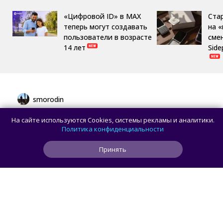
«Цифровой ID» в MAX
Ста
теперь могут создавать
на 
пользователи в возрасте
сме
14 лет
Side
smorodin
Первым устройством OpenAI станет
На сайте используются Cookies, системы рекламы и аналитики.
умная колонка в виде пончика —
Политика конфиденциальности
Bloomberg
Принять