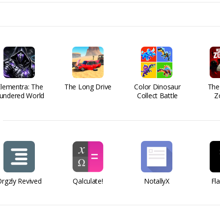
Elementra: The
The Long Drive
Color Dinosaur
The
undered World
Collect Battle
Z
rgzly Revived
Qalculate!
NotallyX
Fl