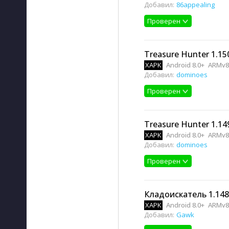
Добавил:
86appealing
Проверен
Treasure Hunter 1.15
XAPK
Android 8.0+
ARMv8
Добавил:
dominoes
Проверен
Treasure Hunter 1.14
XAPK
Android 8.0+
ARMv8
Добавил:
dominoes
Проверен
Кладоискатель 1.148
XAPK
Android 8.0+
ARMv8
Добавил:
Gawk