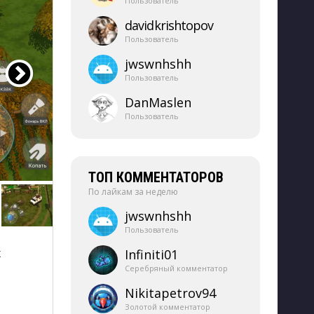
Пользователь
davidkrishtopov
Пользователь
jwswnhshh
Пользователь
DanMaslen
Пользователь
ТОП КОММЕНТАТОРОВ
По лайкам за неделю
jwswnhshh
Пользователь
 
Infiniti01
Серебряный комментатор
Nikitapetrov94
Золотой комментатор