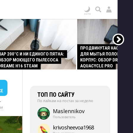
ПРОДВИНУТАЯ НАСАДКА
ПАР 200°C И НИ ЕДИНОГО ПЯТНА:
ДЛЯ МЫТЬЯ ПОЛОВ И СТ
ОБЗОР МОЮЩЕГО ПЫЛЕСОСА
КОРПУС: ОБЗОР DREAME Z
DREAME H16 STEAM
AQUACYCLE PRO
СЕ
ТОП ПО САЙТУ
По лайкам на постах за неделю
+
ии
Maslennikov
Пользователь
krivosheevoa1968