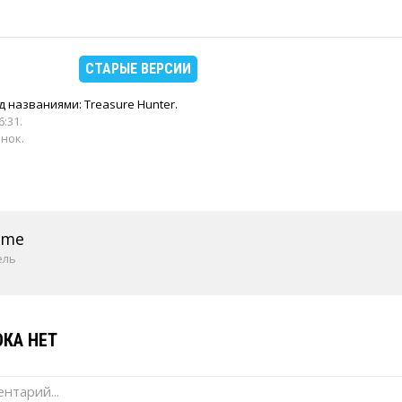
СТАРЫЕ ВЕРСИИ
 названиями: Treasure Hunter.
6:31
.
енок.
ame
ель
КА НЕТ
нтарий...