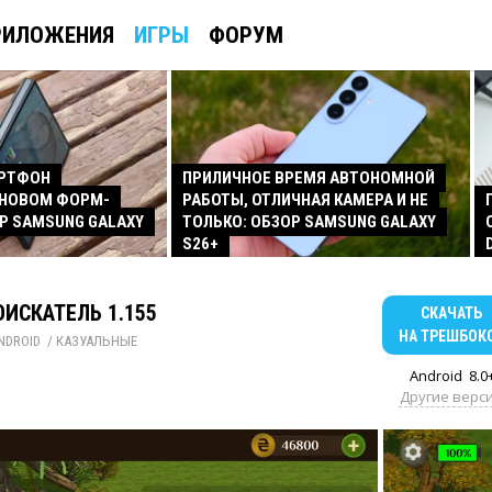
РИЛОЖЕНИЯ
ИГРЫ
ФОРУМ
АРТФОН
ПРИЛИЧНОЕ ВРЕМЯ АВТОНОМНОЙ
 НОВОМ ФОРМ-
РАБОТЫ, ОТЛИЧНАЯ КАМЕРА И НЕ
Р SAMSUNG GALAXY
ТОЛЬКО: ОБЗОР SAMSUNG GALAXY
S26+
ИСКАТЕЛЬ 1.155
СКАЧАТЬ
НА ТРЕШБОК
NDROID
/ 
КАЗУАЛЬНЫЕ
Android
8.0
Другие верс