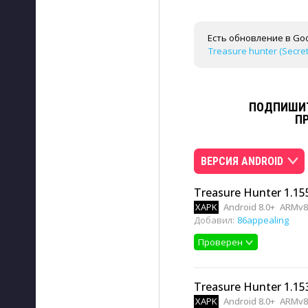
Есть обновление в Goo
Treasure hunter (Secret
ПОДПИШИТ
П
ВЕРСИЯ ANDROID
Treasure Hunter 1.15
XAPK
Android 8.0+
ARMv8
Добавил:
86appealing
Проверен
Treasure Hunter 1.15
XAPK
Android 8.0+
ARMv8