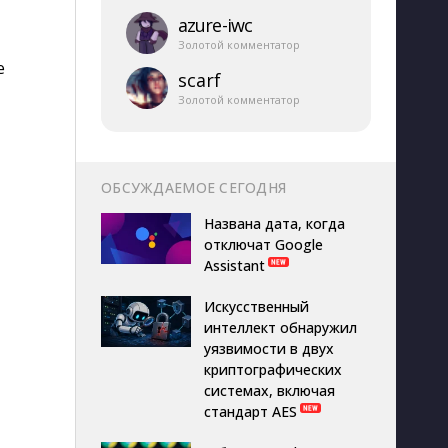
azure-​iwc
Золотой комментатор
е
scarf
Золотой комментатор
ОБСУЖДАЕМОЕ СЕГОДНЯ
Названа дата, когда
отключат Google
Assistant
Искусственный
интеллект обнаружил
уязвимости в двух
криптографических
системах, включая
стандарт AES