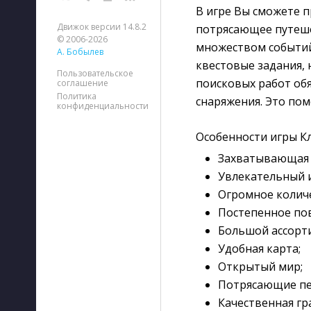
В игре Вы сможете п
Движок версии 14.8.2
потрясающее путеше
© 2006-2026
множеством событий
А. Бобылев
квестовые задания,
Пользовательское
поисковых работ об
соглашение
Политика
снаряжения. Это пом
конфиденциальности
Особенности игры К
Захватывающая 
Увлекательный и
Огромное количе
Постепенное по
Большой ассорт
Удобная карта;
Открытый мир;
Потрясающие пе
Качественная гр