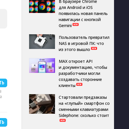
В браузере Chrome
для Android и iOS
появилась новая панель
навигации с кнопкой
Gemini
Пользователь превратил
NAS в игровой ПК: что
из этого вышло
MAX откроет API
и документацию, чтобы
разработчики могли
создавать сторонние
ТЬ
клиенты
B
й
Стартовали предзаказы
на «глупый» смартфон со
сменными клавиатурами
Sidephone: сколько стоит
ТЬ