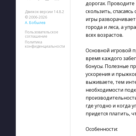
дорогах. Проводите 
скользить, спасаясь
Движок версии 14.8.2
© 2006-2026
игры разворачивает
А. Бобылев
города и леса, а уп
Пользовательское
всех возрастов.
соглашение
Политика
конфиденциальности
Основной игровой п
время каждого забе
бонусы. Полезные пр
ускорения и прыжко
выживаете, тем инт
необходимости подк
производительность
где угодно и когда 
придется платить, ч
Особенности: