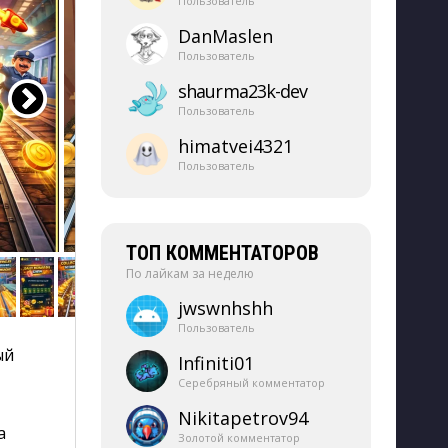
Пользователь
DanMaslen
Пользователь
shaurma23k-​dev
Пользователь
himatvei4321
Пользователь
ТОП КОММЕНТАТОРОВ
По лайкам за неделю
jwswnhshh
Пользователь
й 
Infiniti01
Серебряный комментатор
Nikitapetrov94
а
Золотой комментатор