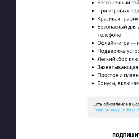
Бесконечный ге
Три игровых пе
Красивая график
Безопасный для 
телефоне
Офлайн-игра — н
Поддержка устр
Легкий сбор клю
Захватывающая 
Простое и плав
Бонусы, включая
Есть обновление в Goo
Train Subway Endless Ru
ПОДПИШИТ