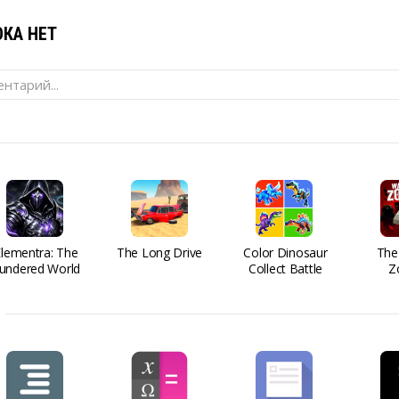
КА НЕТ
нтарий...
Elementra: The
The Long Drive
Color Dinosaur
The
undered World
Collect Battle
Z