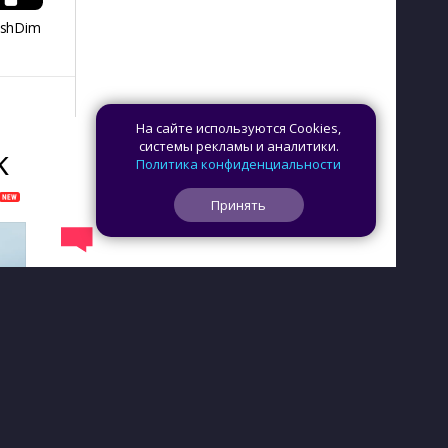
ashDim
Day Counter –
App Lock
Dazzify Fi
Cчетчик дней
На сайте используются Cookies,
системы рекламы и аналитики.
K
Политика конфиденциальности
Принять