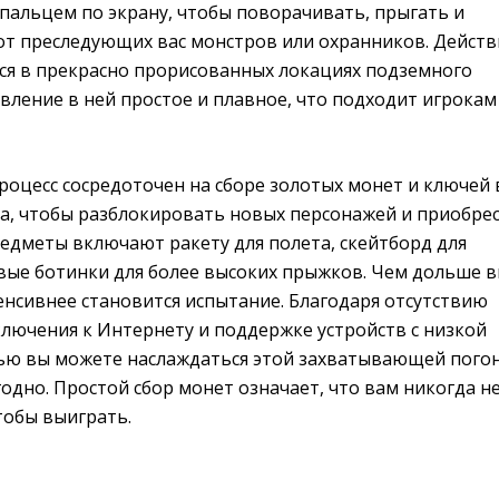
пальцем по экрану, чтобы поворачивать, прыгать и
 от преследующих вас монстров или охранников. Действ
ся в прекрасно прорисованных локациях подземного
равление в ней простое и плавное, что подходит игрокам
роцесс сосредоточен на сборе золотых монет и ключей 
га, чтобы разблокировать новых персонажей и приобре
едметы включают ракету для полета, скейтборд для
вые ботинки для более высоких прыжков. Чем дольше 
енсивнее становится испытание. Благодаря отсутствию
лючения к Интернету и поддержке устройств с низкой
ю вы можете наслаждаться этой захватывающей пого
угодно. Простой сбор монет означает, что вам никогда н
тобы выиграть.