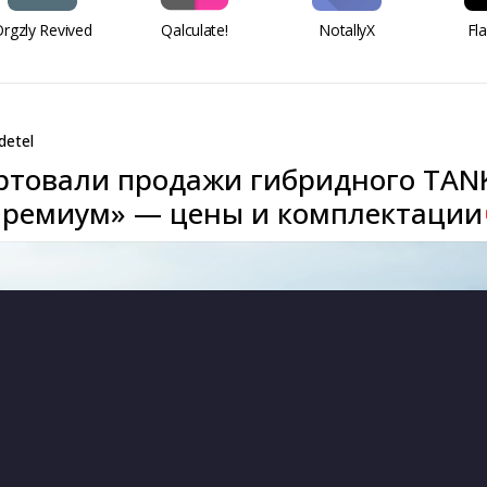
rgzly Revived
Qalculate!
NotallyX
Fl
detel
артовали продажи гибридного TAN
Премиум» — цены и комплектации