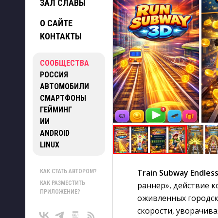
ЗАЛ СЛАВЫ
О САЙТЕ
КОНТАКТЫ
СООБЩЕСТВА
РОССИЯ
АВТОМОБИЛИ
СМАРТФОНЫ
ГЕЙМИНГ
ИИ
ANDROID
LINUX
Train Subway Endles
КАК СТАТЬ АВТОРОМ?
КАК РАЗМЕСТИТЬ
раннер», действие 
ПРИЛОЖЕНИЕ?
оживленных городск
скорости, уворачивая