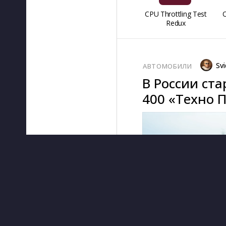
CPU Throttling Test
O
Redux
Svi
АВТОМОБИЛИ
В России ст
400 «Техно 