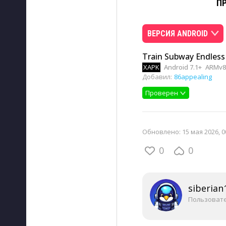
П
ВЕРСИЯ ANDROID
Train Subway Endless
XAPK
Android 7.1+
ARMv8
Добавил:
86appealing
Проверен
Обновлено:
15 мая 2026, 0
0
0
siberian
Пользоват