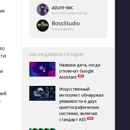
azure-​iwc
ие
Золотой комментатор
BossStudio
Пользователь
во
ОБСУЖДАЕМОЕ СЕГОДНЯ
сти
Названа дата, когда
вы
отключат Google
Assistant
Искусственный
ней
интеллект обнаружил
е
уязвимости в двух
криптографических
системах, включая
стандарт AES