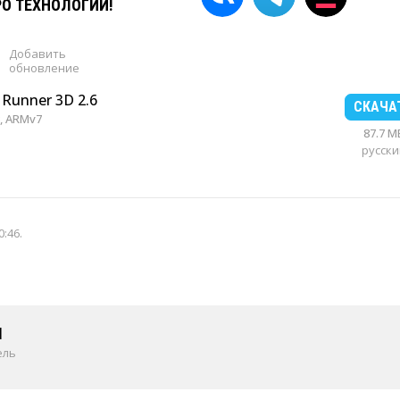
РО ТЕХНОЛОГИИ!
Добавить
обновление
 Runner 3D 2.6
СКАЧА
, ARMv7
87.7 M
русски
0:46
.
1
ель