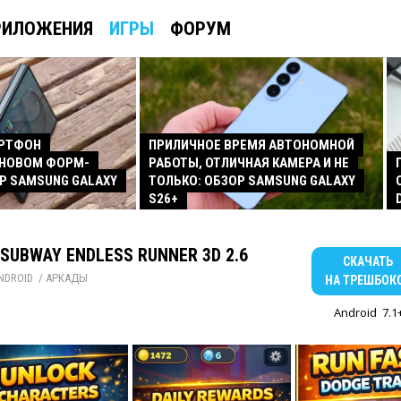
РИЛОЖЕНИЯ
ИГРЫ
ФОРУМ
АРТФОН
ПРИЛИЧНОЕ ВРЕМЯ АВТОНОМНОЙ
 НОВОМ ФОРМ-
РАБОТЫ, ОТЛИЧНАЯ КАМЕРА И НЕ
Р SAMSUNG GALAXY
ТОЛЬКО: ОБЗОР SAMSUNG GALAXY
S26+
 SUBWAY ENDLESS RUNNER 3D 2.6
СКАЧАТЬ
NDROID
/ 
АРКАДЫ
НА ТРЕШБОК
Android
7.1