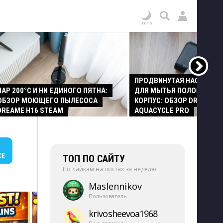
ПРОДВИНУТАЯ НАСАДКА
ПАР 200°C И НИ ЕДИНОГО ПЯТНА:
ДЛЯ МЫТЬЯ ПОЛОВ И СТ
ОБЗОР МОЮЩЕГО ПЫЛЕСОСА
КОРПУС: ОБЗОР DREAME Z
DREAME H16 STEAM
AQUACYCLE PRO
СЕ
ТОП ПО САЙТУ
По лайкам на постах за неделю
+
Maslennikov
Пользователь
krivosheevoa1968