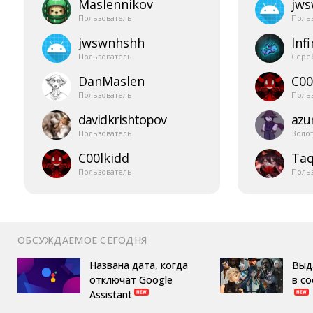
Maslennikov
jw
Пользователь
Поль
jwswnhshh
Infi
Пользователь
Сере
DanMaslen
C00
Пользователь
Поль
davidkrishtopov
azur
Пользователь
Золо
C00lkidd
Taq
Пользователь
Поль
ОБСУЖДАЕМОЕ СЕГОДНЯ
Названа дата, когда
Выд
отключат Google
в с
Assistant