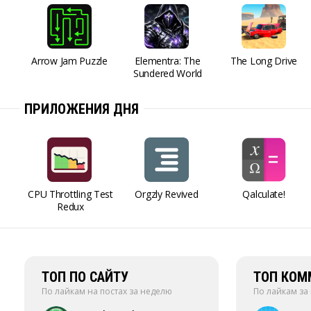
Arrow Jam Puzzle
Elementra: The
The Long Drive
Sundered World
ПРИЛОЖЕНИЯ ДНЯ
CPU Throttling Test
Orgzly Revived
Qalculate!
Redux
ТОП ПО САЙТУ
ТОП КОМ
По лайкам на постах за неделю
По лайкам за