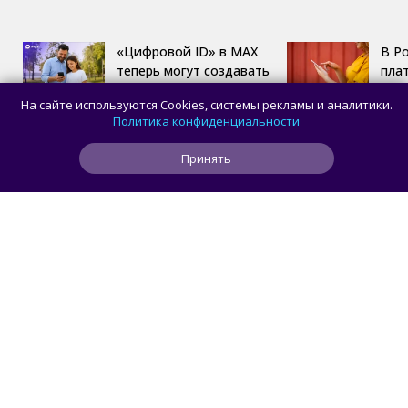
«Цифровой ID» в MAX
В Р
теперь могут создавать
пла
пользователи в возрасте
для
На сайте используются Cookies, системы рекламы и аналитики.
14 лет
пер
Политика конфиденциальности
Принять
Limows
ГЕЙМИНГ
/ 
РЕТРО
Коллекционеры, готовьте кошельки: Taito
и Famitsu анонсировали трансляцию
о расширении библиотеки аркадной Egret
II Mini