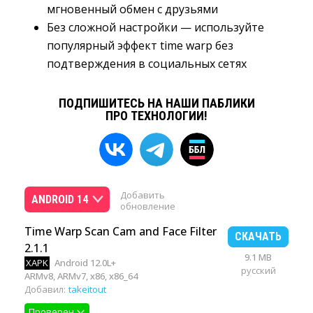
мгновенный обмен с друзьями
Без сложной настройки — используйте
популярный эффект time warp без
подтверждения в социальных сетях
ПОДПИШИТЕСЬ НА НАШИ ПАБЛИКИ
ПРО ТЕХНОЛОГИИ!
Добавить
ANDROID 14
обновление
Time Warp Scan Cam and Face Filter
СКАЧАТЬ
2.1.1
9.1 MB
XAPK
Android 12.0L+
русский
ARMv8, ARMv7, x86, x86_64
Добавил:
takeitout
Проверен