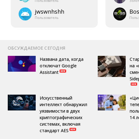
Пользователь
Золо
jwswnhshh
Bos
Пользователь
Поль
ОБСУЖДАЕМОЕ СЕГОДНЯ
Названа дата, когда
Ста
отключат Google
на 
Assistant
сме
Side
Искусственный
«Ци
интеллект обнаружил
теп
уязвимости в двух
пол
криптографических
14 л
системах, включая
стандарт AES