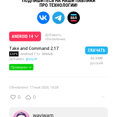
ПОДПИШИТЕСЬ НА НАШИ ПАБЛИКИ
ПРО ТЕХНОЛОГИИ!
Добавить
ANDROID 14
обновление
Take and Command 2.17
СКАЧАТЬ
XAPK
Android 7.1+
ARMv8
62.3 MB
Добавил:
giseyot
русский
Проверен
Обновлено:
17 мая 2026, 19:28
.
0
0
···
waviwam