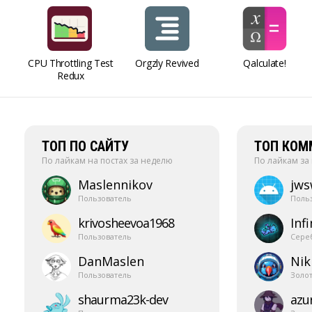
CPU Throttling Test
Orgzly Revived
Qalculate!
Redux
ТОП ПО САЙТУ
ТОП КОМ
По лайкам на постах за неделю
По лайкам за
Maslennikov
jw
Пользователь
Поль
krivosheevoa1968
Infi
Пользователь
Сере
DanMaslen
Nik
Пользователь
Золо
shaurma23k-​dev
azur