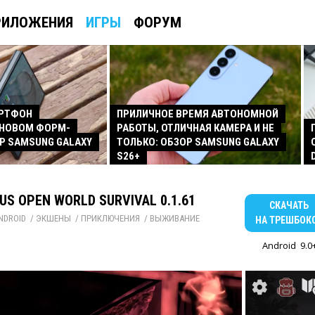
РИЛОЖЕНИЯ
ИГРЫ
ФОРУМ
АРТФОН
ПРИЛИЧНОЕ ВРЕМЯ АВТОНОМНОЙ
 НОВОМ ФОРМ-
РАБОТЫ, ОТЛИЧНАЯ КАМЕРА И НЕ
Р SAMSUNG GALAXY
ТОЛЬКО: ОБЗОР SAMSUNG GALAXY
S26+
US OPEN WORLD SURVIVAL 0.1.61
СКАЧАТЬ
NDROID
/ 
ЭКШЕНЫ
/ 
ПРИКЛЮЧЕНИЯ
/ 
ВЫЖИВАНИЕ
НА ТРЕШБОК
Android
9.0