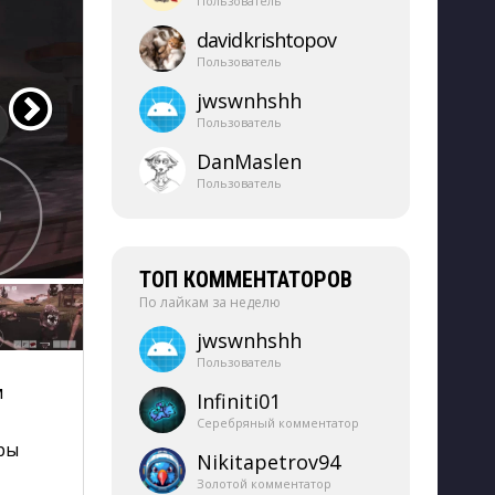
Пользователь
davidkrishtopov
Пользователь
jwswnhshh
Пользователь
DanMaslen
Пользователь
ТОП КОММЕНТАТОРОВ
По лайкам за неделю
jwswnhshh
Пользователь
 
Infiniti01
Серебряный комментатор
ры
Nikitapetrov94
Золотой комментатор