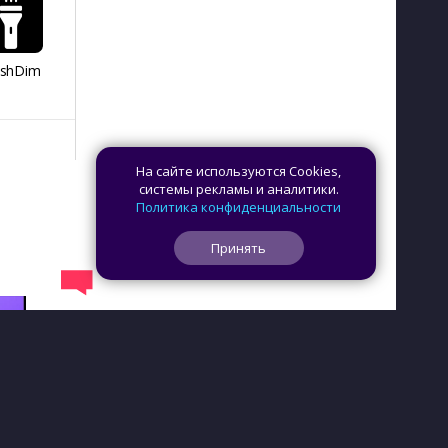
ashDim
Day Counter –
App Lock
Dazzify Fi
Cчетчик дней
На сайте используются Cookies,
системы рекламы и аналитики.
Политика конфиденциальности
Принять