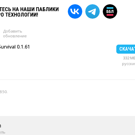
ЕСЬ НА НАШИ ПАБЛИКИ
РО ТЕХНОЛОГИИ!
Добавить
обновление
rvival 0.1.61
СКАЧА
332 M
русски
8:50
.
m
ель