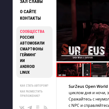
ЗАЛ СЛАВЫ
О САЙТЕ
КОНТАКТЫ
СООБЩЕСТВА
РОССИЯ
АВТОМОБИЛИ
СМАРТФОНЫ
ГЕЙМИНГ
ИИ
ANDROID
LINUX
SurZeus Open World 
КАК СТАТЬ АВТОРОМ?
КАК РАЗМЕСТИТЬ
циклом дня и ночи, 
ПРИЛОЖЕНИЕ?
Сражайтесь с неумо
с NPC и справляйтес