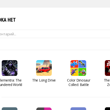
КА НЕТ
нтарий...
Elementra: The
The Long Drive
Color Dinosaur
The
undered World
Collect Battle
Z