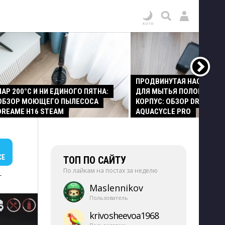
ПРОДВИНУТАЯ НАСАДКА
ПАР 200°C И НИ ЕДИНОГО ПЯТНА:
ДЛЯ МЫТЬЯ ПОЛОВ И СТ
ОБЗОР МОЮЩЕГО ПЫЛЕСОСА
КОРПУС: ОБЗОР DREAME Z
DREAME H16 STEAM
AQUACYCLE PRO
СЕ
ТОП ПО САЙТУ
По лайкам на постах за неделю
+
Maslennikov
Пользователь
krivosheevoa1968