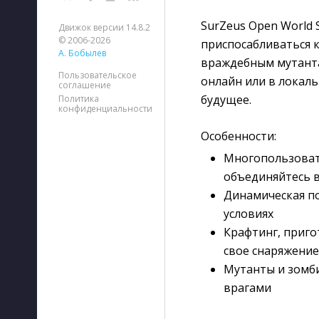
SurZeus Open World 
Движок версии 14.8.2
© 2006-2026
приспосабливаться 
А. Бобылев
враждебным мутанта
Пользовательское
онлайн или в локал
соглашение
будущее.
Политика
конфиденциальности
Особенности:
Многопользоват
объединяйтесь в
Динамическая п
условиях
Крафтинг, приг
свое снаряжение
Мутанты и зомб
врагами