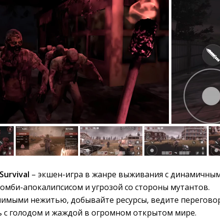
Survival
– экшен-игра в жанре выживания с динамичным
зомби-апокалипсисом и угрозой со стороны мутантов.
лимыми нежитью, добывайте ресурсы, ведите перегово
ь с голодом и жаждой в огромном открытом мире.