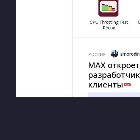
CPU Throttling Test
O
Redux
smorodin
РОССИЯ
MAX откроет
разработчик
клиенты