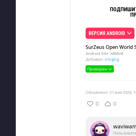
ПОДПИШИТ
П
ВЕРСИЯ ANDROID
SurZeus Open World Su
Android 9.0+
ARMv8
Добавил:
cringing
Проверен
Обновлено:
31 мая 2026, 1
0
0
waviwa
Пользоват