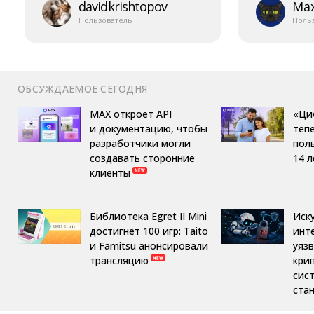
davidkrishtopov
Ma
Пользователь
Поль
ОБСУЖДАЕМОЕ СЕГОДНЯ
MAX откроет API
«Ци
и документацию, чтобы
теп
разработчики могли
пол
создавать сторонние
14 л
клиенты
Библиотека Egret II Mini
Иск
достигнет 100 игр: Taito
инт
и Famitsu анонсировали
уяз
трансляцию
кри
сис
ста