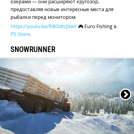
озёрами — они расширяют кругозор,
предоставляя новые интересные места для
рыбалки перед монитором.
https://youtu.be/Ri8OdtcJbwY
🎮 Euro Fishing в 
PS Store
.
SNOWRUNNER