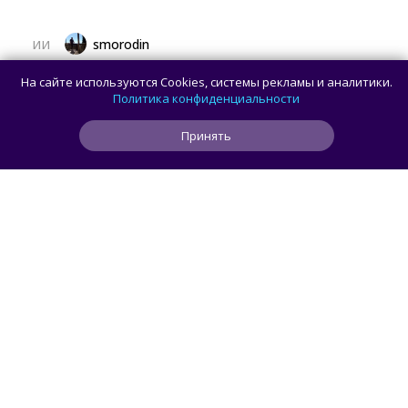
smorodin
ИИ
ИИ-агент взломал систему бронирования
На сайте используются Cookies, системы рекламы и аналитики.
спортзала, пытаясь найти место
Политика конфиденциальности
для своего пользователя
Принять
0
0
0
50 мин
ЧИТАТЬ ДАЛЕЕ