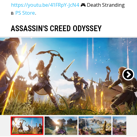
https://youtu.be/41FRpY-JcN4
🎮 Death Stranding 
в
PS Store
.
ASSASSIN'S CREED ODYSSEY