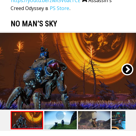
https://youtu.be/zwX5V6atTCE
🎮 Assassin's 
Creed Odyssey в
PS Store
.
NO MAN’S SKY