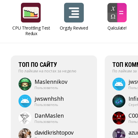
CPU Throttling Test
Orgzly Revived
Qalculate!
Redux
ТОП ПО САЙТУ
ТОП КОМ
По лайкам на постах за неделю
По лайкам за
Maslennikov
jw
Пользователь
Поль
jwswnhshh
Infi
Пользователь
Сере
DanMaslen
C00
Пользователь
Поль
davidkrishtopov
azur