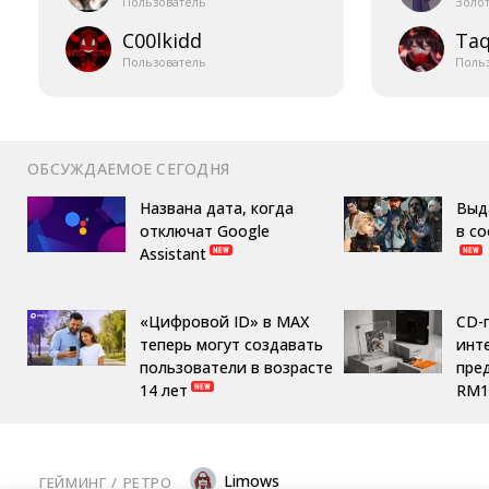
Пользователь
Золо
C00lkidd
Taq
Пользователь
Поль
ОБСУЖДАЕМОЕ СЕГОДНЯ
Названа дата, когда
Выд
отключат Google
в с
Assistant
«Цифровой ID» в MAX
CD-
теперь могут создавать
инте
пользователи в возрасте
пре
14 лет
RM1
Limows
ГЕЙМИНГ
/ 
РЕТРО