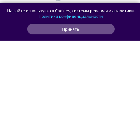
Коллекционеры, готовьте кошельки: Taito
На сайте используются Cookies, системы рекламы и аналитики.
и Famitsu анонсировали трансляцию
Политика конфиденциальности
о расширении библиотеки аркадной Egret
Принять
II Mini
0
0
0
1 ч
ЧИТАТЬ ДАЛЕЕ