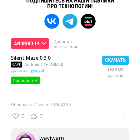
ПОДПИШИТЕСЬ НА НАШИ ПАБЛИКИ
ПРО ТЕХНОЛОГИИ!
Добавить
ANDROID 14
обновление
Silent Maze 0.3.0
СКАЧАТЬ
XAPK
Android 7.1+
ARMv8
190.4 MB
Добавил:
giseyot
русский
Проверен
Обновлено:
1 июня 2026, 02:56
.
0
0
···
waviwam