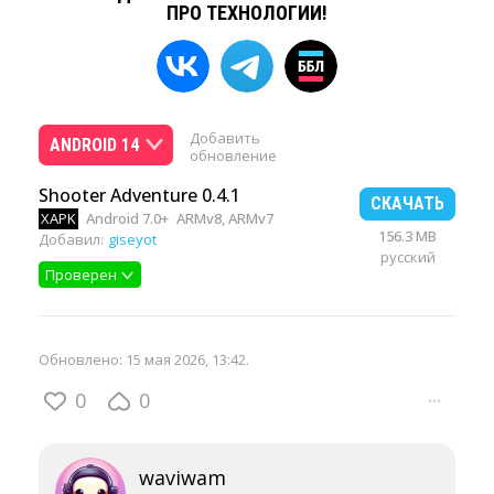
ПРО ТЕХНОЛОГИИ!
Добавить
ANDROID 14
обновление
Shooter Adventure 0.4.1
СКАЧАТЬ
XAPK
Android 7.0+
ARMv8, ARMv7
156.3 MB
Добавил:
giseyot
русский
Проверен
Обновлено:
15 мая 2026, 13:42
.
0
0
···
waviwam