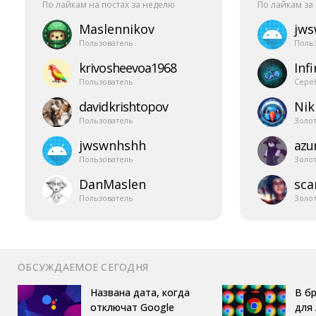
По лайкам на постах за неделю
По лайкам за
Maslennikov
jw
Пользователь
Поль
krivosheevoa1968
Infi
Пользователь
Сере
davidkrishtopov
Nik
Пользователь
Золо
jwswnhshh
azur
Пользователь
Золо
DanMaslen
sca
Пользователь
Золо
ОБСУЖДАЕМОЕ СЕГОДНЯ
Названа дата, когда
В б
отключат Google
для 