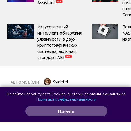
Assistant
поя
нав
Gemi
Искусственный
Пол
интеллект обнаружил
NAS 
уязвимости в двух
из 
криптографических
системах, включая
стандарт AES
Svidetel
АВТОМОБИЛИ
В России стартовали продажи
На сайте используются Cookies, системы рекламы и аналитики.
гибридного TANK 400 «Техно
Политика конфиденциальности
Премиум» — цены и комплектации
Принять