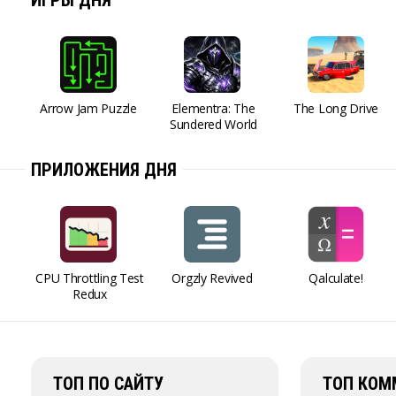
ИГРЫ ДНЯ
Arrow Jam Puzzle
Elementra: The
The Long Drive
Sundered World
ПРИЛОЖЕНИЯ ДНЯ
CPU Throttling Test
Orgzly Revived
Qalculate!
Redux
ТОП ПО САЙТУ
ТОП КОМ