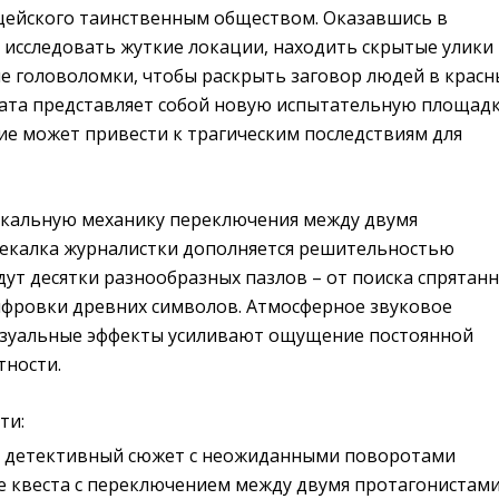
цейского таинственным обществом. Оказавшись в
 исследовать жуткие локации, находить скрытые улики
е головоломки, чтобы раскрыть заговор людей в красн
ната представляет собой новую испытательную площадк
ие может привести к трагическим последствиям для
икальную механику переключения между двумя
мекалка журналистки дополняется решительностью
дут десятки разнообразных пазлов – от поиска спрятан
фровки древних символов. Атмосферное звуковое
изуальные эффекты усиливают ощущение постоянной
тности.
ти:
детективный сюжет с неожиданными поворотами
е квеста с переключением между двумя протагонистам