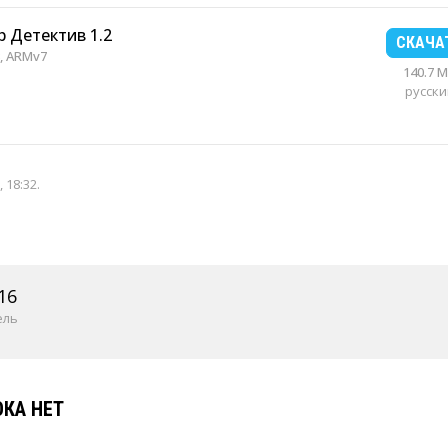
р Детектив 1.2
СКАЧА
, ARMv7
140.7 
русски
 18:32
.
16
ель
КА НЕТ