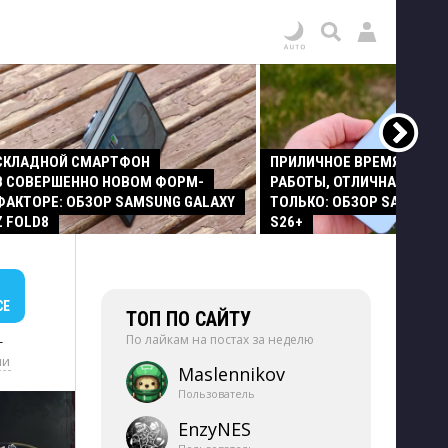
СКЛАДНОЙ СМАРТФОН
ПРИЛИЧНОЕ ВРЕМЯ АВТО
В СОВЕРШЕННО НОВОМ ФОРМ-
РАБОТЫ, ОТЛИЧНАЯ КАМЕР
ФАКТОРЕ: ОБЗОР SAMSUNG GALAXY
ТОЛЬКО: ОБЗОР SAMSUNG
Z FOLD8
S26+
СЕ
ТОП ПО САЙТУ
По лайкам на постах за неделю
+
ии
Maslennikov
Пользователь
EnzyNES