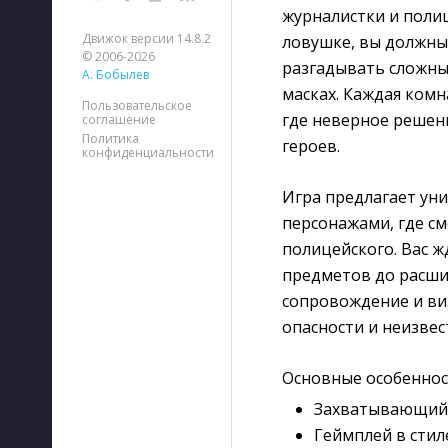
журналистки и поли
Движок версии 14.8.2
ловушке, вы должны
© 2006-2026
разгадывать сложны
А. Бобылев
масках. Каждая ком
Пользовательское
где неверное решен
соглашение
Политика
героев.
конфиденциальности
Игра предлагает ун
персонажами, где с
полицейского. Вас ж
предметов до расши
сопровождение и в
опасности и неизвес
Основные особеннос
Захватывающий 
Геймплей в стил