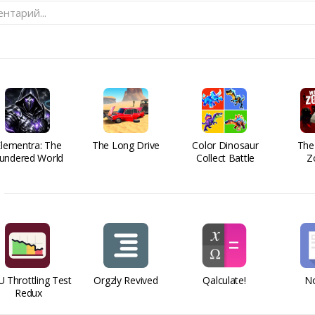
нтарий...
Elementra: The
The Long Drive
Color Dinosaur
The
undered World
Collect Battle
Z
 Throttling Test
Orgzly Revived
Qalculate!
No
Redux