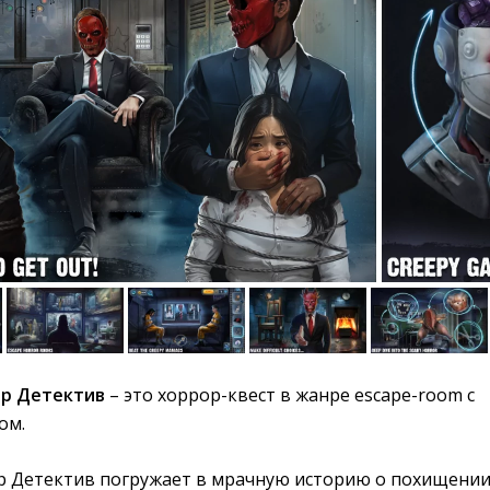
ор Детектив
– это хоррор-квест в жанре escape-room с 
ом.
ор Детектив погружает в мрачную историю о похищени