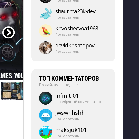
Пользователь
shaurma23k-​dev
Пользователь
krivosheevoa1968
Пользователь
davidkrishtopov
Пользователь
ТОП КОММЕНТАТОРОВ
По лайкам за неделю
Infiniti01
Серебряный комментатор
jwswnhshh
Пользователь
maksjuk101
и
Пользователь