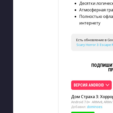
Десятки логичес
Атмосферная гр
Полностью офла
интернету
Есть обновление в Goo
Scary Horror 3: Escape 
ПОДПИШИТ
П
ВЕРСИЯ ANDROID
Дом Страха 3: Хоррор
Android 7.0+
ARMv8, ARMv
Добавил:
dominoes