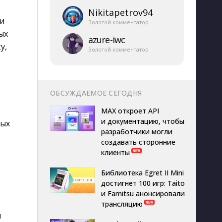
Nikitapetrov94
 и
Золотой комментатор
ых
azure-​iwc
у,
Золотой комментатор
ОБСУЖДАЕМОЕ СЕГОДНЯ
MAX откроет API
и документацию, чтобы
ных
разработчики могли
создавать сторонние
клиенты
Библиотека Egret II Mini
достигнет 100 игр: Taito
и Famitsu анонсировали
трансляцию
и