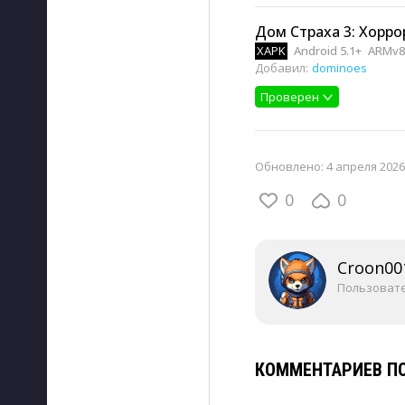
Дом Страха 3: Хорро
XAPK
Android 5.1+
ARMv8
Добавил:
dominoes
Проверен
Обновлено:
4 апреля 2026,
0
0
Croon00
Пользоват
КОММЕНТАРИЕВ ПО