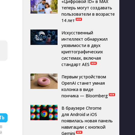
«Цифровой ID» в MAX
теперь могут создавать
пользователи в возрасте
14 лет
Искусственный
интеллект обнаружил
уязвимости в двух
криптографических
системах, включая
стандарт AES
Первым устройством
OpenAI станет умная
колонка в виде
пончика — Bloomberg
В браузере Chrome
для Android и iOS
ТЬ
появилась новая панель
MB
навигации с кнопкой
й
Gemini