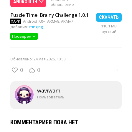
ANDROID 14
обновление
Puzzle Time: Brainy Challenge 1.0.1
СКАЧАТЬ
XAPK
Android 7.0+
ARMv8, ARMv7
110.1 MB
Добавил:
cringing
русский
Проверен
Обновлено:
24 мая 2026, 10:53
.
0
0
···
waviwam
Пользователь
КОММЕНТАРИЕВ ПОКА НЕТ