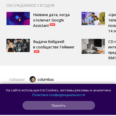
ОБСУЖДАЕМОЕ СЕГОДНЯ
Названа дата, когда
«Ци
отключат Google
теп
Assistant
пол
14 л
Выдача бейджей
CD-
в сообществе Гейминг
инте
пре
RM1
columbus
ГЕЙМИНГ
Хардкорная RPG, яркий файтинг
На сайте используются Cookies, системы рекламы и аналитики.
и немного рыбалки: лучшие игры августа
Политика конфиденциальности
для ПК
Принять