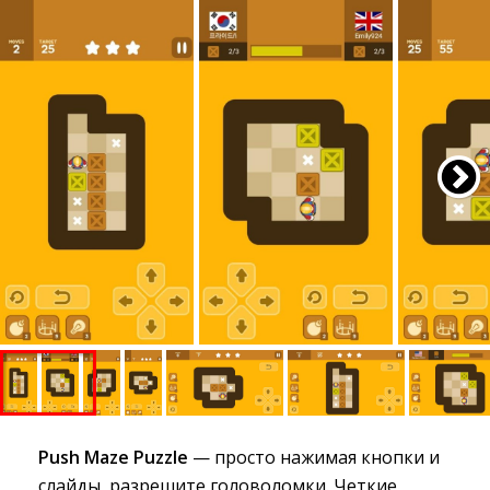
Push Maze Puzzle
— просто нажимая кнопки и 
слайды, разрешите головоломки. Четкие