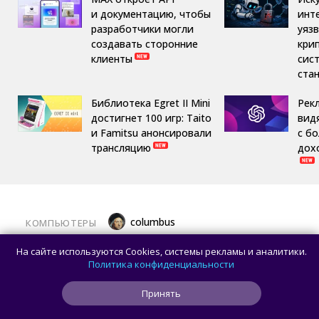
и документацию, чтобы
инт
разработчики могли
уяз
создавать сторонние
кри
клиенты
сис
ста
Библиотека Egret II Mini
Рек
достигнет 100 игр: Taito
вид
и Famitsu анонсировали
с б
трансляцию
дох
columbus
КОМПЬЮТЕРЫ
Какой ПК собрать в августе 2026 года:
На сайте используются Cookies, системы рекламы и аналитики.
лучшие игровые сборки от 59 100 рублей
Политика конфиденциальности
Принять