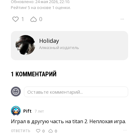
Обновлено:
24 мая 2026, 22:10
.
Рейтинг 5 на основе 1 оценки.
1
0
···
Holiday
Алмазный издатель
1 КОММЕНТАРИЙ
Оставьте комментарий...
Pift
7 лет
Играл в другую часть на titan 2. Неплохая игра. 
···
0
0
ОТВЕТИТЬ