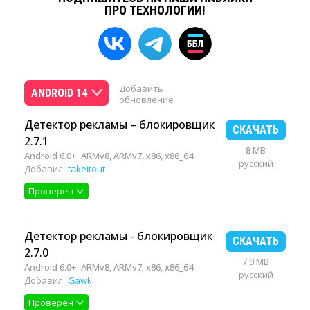
ПРО ТЕХНОЛОГИИ!
Добавить
ANDROID 14
обновление
Детектор рекламы – блокировщик
СКАЧАТЬ
2.7.1
8 MB
Android 6.0+
ARMv8, ARMv7, x86, x86_64
русский
Добавил:
takeitout
Проверен
Детектор рекламы - блокировщик
СКАЧАТЬ
2.7.0
7.9 MB
Android 6.0+
ARMv8, ARMv7, x86, x86_64
русский
Добавил:
Gawk
Проверен