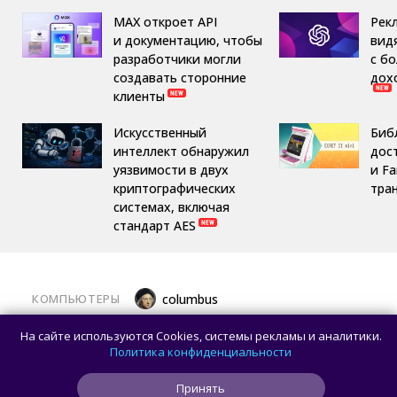
MAX откроет API
Рек
и документацию, чтобы
вид
разработчики могли
с б
создавать сторонние
дох
клиенты
Искусственный
Библ
интеллект обнаружил
дост
уязвимости в двух
и F
криптографических
тра
системах, включая
стандарт AES
КОМПЬЮТЕРЫ
columbus
Какой ПК собрать в августе 2026 года:
На сайте используются Cookies, системы рекламы и аналитики.
лучшие игровые сборки от 59 100 рублей
Политика конфиденциальности
Принять