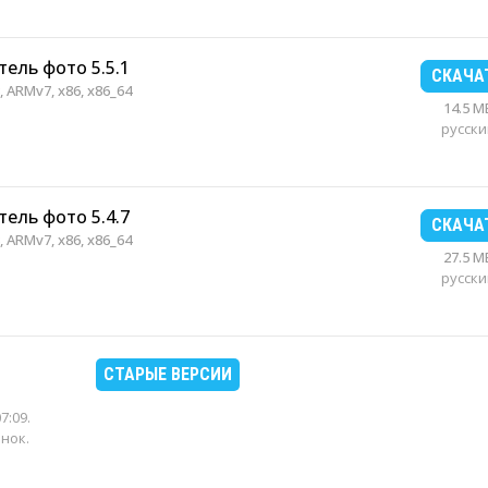
ель фото 5.5.1
СКАЧА
 ARMv7, x86, x86_64
14.5 M
русски
ель фото 5.4.7
СКАЧА
 ARMv7, x86, x86_64
27.5 M
русски
СТАРЫЕ ВЕРСИИ
07:09
.
енок.