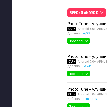
ВЕРСИЯ ANDROID
PhotoTune – улучшит
XAPK
Android 8.0+
ARMv8,
Добавил:
vq0l3
Проверен
PhotoTune – улучшит
XAPK
Android 7.0+
ARMv8,
Добавил:
Gawk
Проверен
PhotoTune – улучшит
XAPK
Android 7.0+
ARMv8,
Добавил:
dominoes
Проверен