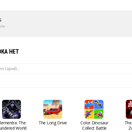
s
ель
КА НЕТ
нтарий...
Elementra: The
The Long Drive
Color Dinosaur
The
undered World
Collect Battle
Z