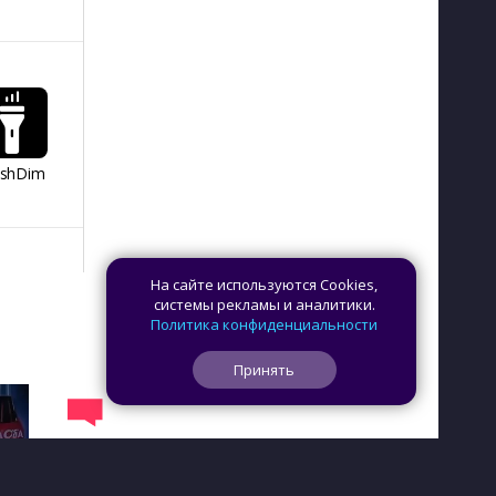
ashDim
Day Counter –
App Lock
Dazzify Fi
Cчетчик дней
На сайте используются Cookies,
системы рекламы и аналитики.
Политика конфиденциальности
Принять