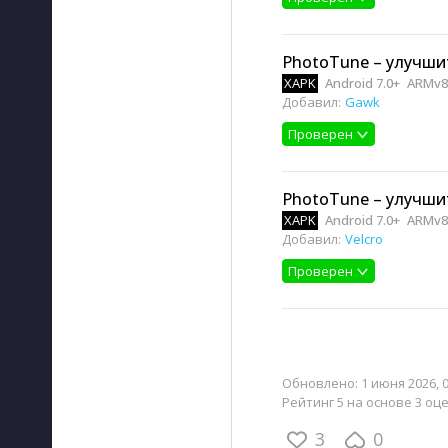
PhotoTune – улучшит
XAPK
Android 7.0+
ARMv8,
Добавил:
Gawk
Проверен
PhotoTune – улучшит
XAPK
Android 7.0+
ARMv8,
Добавил:
Velcro
Проверен
Обновлено:
1 июня 2026, 
Рейтинг 5 на основе 3 оц
3
0