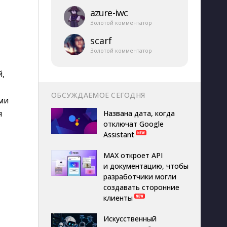
azure-​iwc
Золотой комментатор
scarf
Золотой комментатор
й,
ОБСУЖДАЕМОЕ СЕГОДНЯ
ми
я
Названа дата, когда
отключат Google
Assistant
MAX откроет API
и документацию, чтобы
разработчики могли
создавать сторонние
клиенты
Искусственный