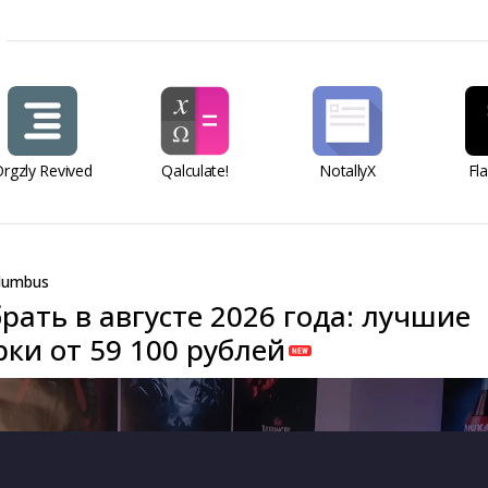
rgzly Revived
Qalculate!
NotallyX
Fl
lumbus
рать в августе 2026 года: лучшие
ки от 59 100 рублей