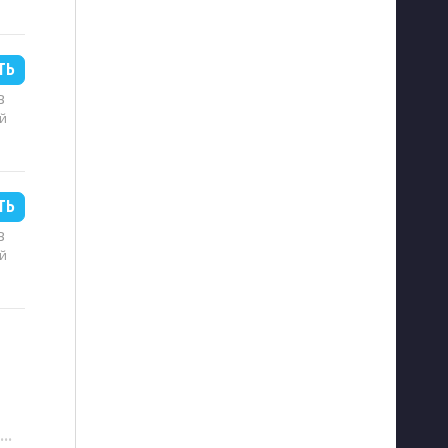
ТЬ
B
й
ТЬ
B
й
···