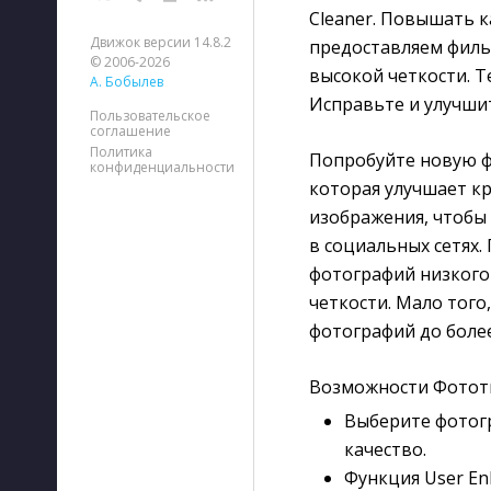
Cleaner. Повышать к
Движок версии 14.8.2
предоставляем филь
© 2006-2026
высокой четкости. 
А. Бобылев
Исправьте и улучши
Пользовательское
соглашение
Политика
Попробуйте новую ф
конфиденциальности
которая улучшает кр
изображения, чтобы
в социальных сетях.
фотографий низкого
четкости. Мало тог
фотографий до боле
Возможности Фотот
Выберите фотог
качество.
Функция User En