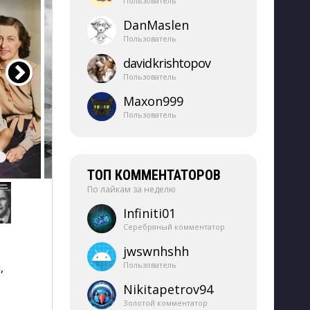
Пользователь
DanMaslen
Пользователь
davidkrishtopov
Пользователь
Maxon999
Пользователь
ТОП КОММЕНТАТОРОВ
По лайкам за неделю
Infiniti01
Серебряный комментатор
jwswnhshh
Пользователь
,
Nikitapetrov94
Золотой комментатор