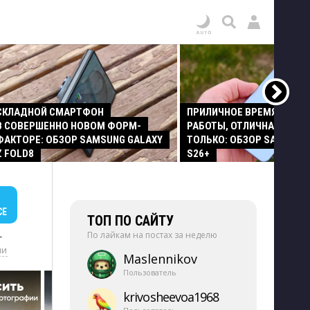
СКЛАДНОЙ СМАРТФОН
ПРИЛИЧНОЕ ВРЕМЯ АВТО
В СОВЕРШЕННО НОВОМ ФОРМ-
РАБОТЫ, ОТЛИЧНАЯ КАМЕР
ФАКТОРЕ: ОБЗОР SAMSUNG GALAXY
ТОЛЬКО: ОБЗОР SAMSUNG
Z FOLD8
S26+
СЕ
ТОП ПО САЙТУ
По лайкам на постах за неделю
+
ии
Maslennikov
Пользователь
krivosheevoa1968