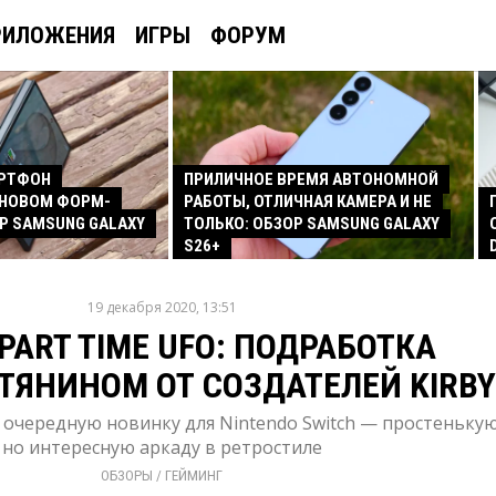
РИЛОЖЕНИЯ
ИГРЫ
ФОРУМ
АРТФОН
ПРИЛИЧНОЕ ВРЕМЯ АВТОНОМНОЙ
 НОВОМ ФОРМ-
РАБОТЫ, ОТЛИЧНАЯ КАМЕРА И НЕ
Р SAMSUNG GALAXY
ТОЛЬКО: ОБЗОР SAMSUNG GALAXY
S26+
19 декабря 2020, 13:51
PART TIME UFO: ПОДРАБОТКА
ЯНИНОМ ОТ СОЗДАТЕЛЕЙ KIRBY
 очередную новинку для Nintendo Switch — простенькую
но интересную аркаду в ретростиле
ОБЗОРЫ
/ 
ГЕЙМИНГ