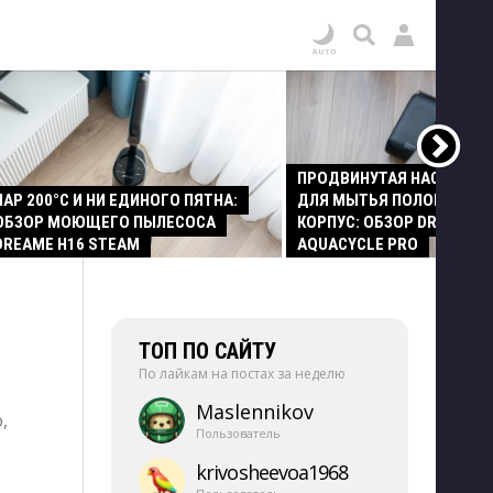
ПРОДВИНУТАЯ НАСАДКА
ПАР 200°C И НИ ЕДИНОГО ПЯТНА:
ДЛЯ МЫТЬЯ ПОЛОВ И СТ
ОБЗОР МОЮЩЕГО ПЫЛЕСОСА
КОРПУС: ОБЗОР DREAME Z
DREAME H16 STEAM
AQUACYCLE PRO
ТОП ПО САЙТУ
По лайкам на постах за неделю
Maslennikov
,
Пользователь
krivosheevoa1968