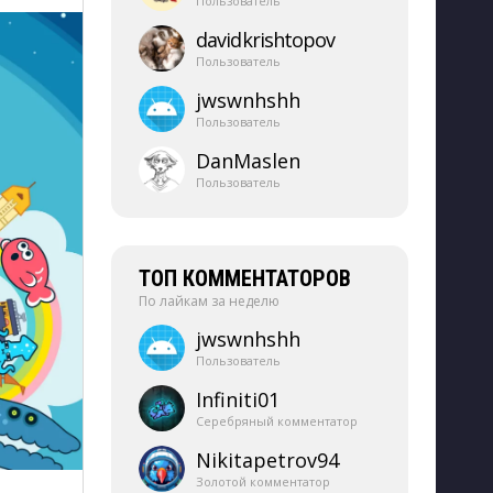
Пользователь
davidkrishtopov
Пользователь
jwswnhshh
Пользователь
DanMaslen
Пользователь
ТОП КОММЕНТАТОРОВ
По лайкам за неделю
jwswnhshh
Пользователь
Infiniti01
Серебряный комментатор
Nikitapetrov94
Золотой комментатор