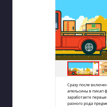
Сразу после включе
апельсины в пикап ф
заработаете первые 
разного рода предме