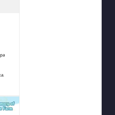
гра
а.