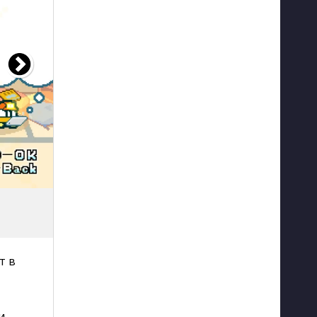
т в
и,