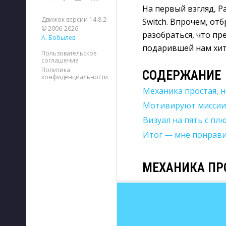
На первый взгляд, P
Движок версии 14.8.2
Switch. Впрочем, от
© 2006-2026
разобраться, что пре
А. Бобылев
подарившей нам хиты 
Пользовательское
соглашение
Политика
СОДЕРЖАНИЕ
конфиденциальности
Механика простая, н
Мотивируют миссии
Визуал на пять с пл
Итог — мне понрав
МЕХАНИКА ПРО