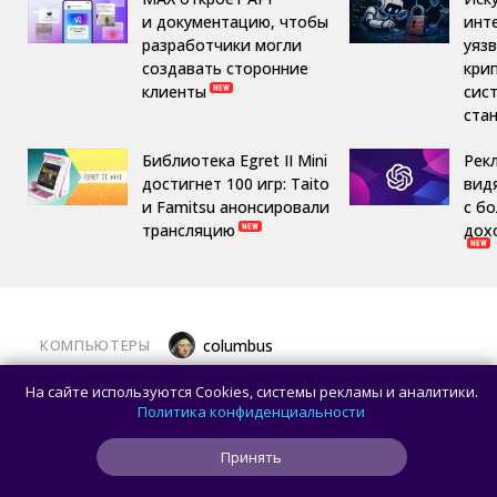
и документацию, чтобы
инт
разработчики могли
уяз
создавать сторонние
кри
клиенты
сис
ста
Библиотека Egret II Mini
Рек
достигнет 100 игр: Taito
вид
и Famitsu анонсировали
с б
трансляцию
дох
КОМПЬЮТЕРЫ
columbus
Какой ПК собрать в августе 2026 года:
На сайте используются Cookies, системы рекламы и аналитики.
лучшие игровые сборки от 59 100 рублей
Политика конфиденциальности
Принять