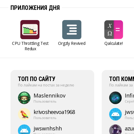
ПРИЛОЖЕНИЯ ДНЯ
CPU Throttling Test
Orgzly Revived
Qalculate!
Redux
ТОП ПО САЙТУ
ТОП КОМ
По лайкам на постах за неделю
По лайкам за
Maslennikov
Infi
Пользователь
Сере
krivosheevoa1968
jw
Пользователь
Поль
jwswnhshh
azur