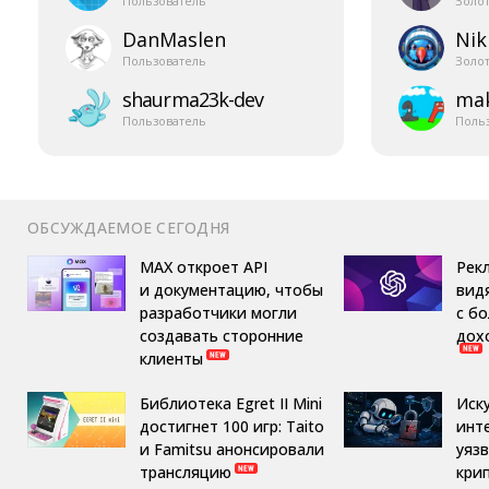
Пользователь
Золо
DanMaslen
Nik
Пользователь
Золо
shaurma23k-​dev
mak
Пользователь
Поль
ОБСУЖДАЕМОЕ СЕГОДНЯ
MAX откроет API
Рек
и документацию, чтобы
вид
разработчики могли
с б
создавать сторонние
дох
клиенты
Библиотека Egret II Mini
Иск
достигнет 100 игр: Taito
инт
и Famitsu анонсировали
уяз
трансляцию
кри