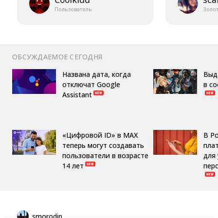
Пользователь
Золо
ОБСУЖДАЕМОЕ СЕГОДНЯ
Названа дата, когда
Выд
отключат Google
в с
Assistant
«Цифровой ID» в MAX
В Р
теперь могут создавать
пла
пользователи в возрасте
для
14 лет
пер
smorodin