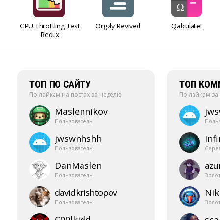
CPU Throttling Test
Orgzly Revived
Qalculate!
Redux
ТОП ПО САЙТУ
ТОП КОМ
По лайкам на постах за неделю
По лайкам за
Maslennikov
jw
Пользователь
Поль
jwswnhshh
Infi
Пользователь
Сере
DanMaslen
azur
Пользователь
Золо
davidkrishtopov
Nik
Пользователь
Золо
C00lkidd
sca