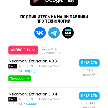
ПОДПИШИТЕСЬ НА НАШИ ПАБЛИКИ
ПРО ТЕХНОЛОГИИ!
Добавить
ANDROID 14
обновление
Nexomon: Extinction 4.0.3
СКАЧАТЬ
XAPK
Android 9.0+
ARMv8, ARMv7
102.4 MB
Добавил:
cringing
русский
Проверен
Nexomon: Extinction 3.0.4
СКАЧАТЬ
XAPK
Android 9.0+
ARMv8, ARMv7
97.9 MB
Добавил:
Xiuaaaa
русский