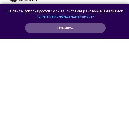
В браузере Chrome для Android и iOS
На сайте используются Cookies, системы рекламы и аналитики.
появилась новая панель навигации
Политика конфиденциальности
с кнопкой Gemini
Принять
3
0
0
29 мин
ЧИТАТЬ ДАЛЕЕ
smorodin