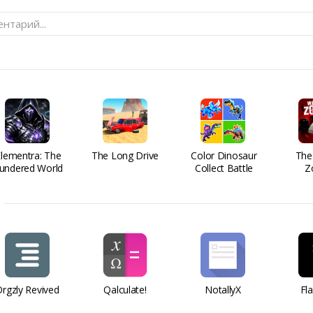
нтарий...
Elementra: The
The Long Drive
Color Dinosaur
The
undered World
Collect Battle
Z
rgzly Revived
Qalculate!
NotallyX
Fl