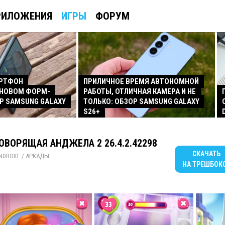
РИЛОЖЕНИЯ
ИГРЫ
ФОРУМ
АРТФОН
ПРИЛИЧНОЕ ВРЕМЯ АВТОНОМНОЙ
 НОВОМ ФОРМ-
РАБОТЫ, ОТЛИЧНАЯ КАМЕРА И НЕ
Р SAMSUNG GALAXY
ТОЛЬКО: ОБЗОР SAMSUNG GALAXY
S26+
ОВОРЯЩАЯ АНДЖЕЛА 2 26.4.2.42298
СКАЧАТЬ
NDROID
/ 
АРКАДЫ
НА ТРЕШБОК