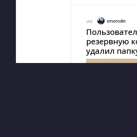
smorodin
ИИ
Пользовател
резервную к
удалил папку