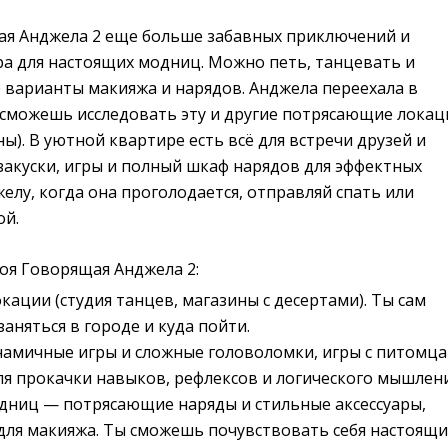
ая Анджела 2 еще больше забавных приключений и
ра для настоящих модниц. Можно петь, танцевать и
 варианты макияжа и нарядов. Анджела переехала в
 сможешь исследовать эту и другие потрясающие локац
ны). В уютной квартире есть всё для встречи друзей и
закуски, игры и полный шкаф нарядов для эффектных
елу, когда она проголодается, отправляй спать или
ой.
оя Говорящая Анджела 2:
ации (студия танцев, магазины с десертами). Ты сам
аняться в городе и куда пойти.
намичные игры и сложные головоломки, игры с питомц
ля прокачки навыков, рефлексов и логического мышлени
дниц — потрясающие наряды и стильные аксессуары,
для макияжа. Ты сможешь почувствовать себя настоящ