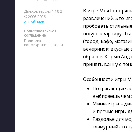
В игре Моя Говорящ
Движок версии 14.8.2
© 2006-2026
развлечений. Это иг
А. Бобылев
пробовать стильные
Пользовательское
новую квартиру. Ты
соглашение
(город, кафе, магази
Политика
конфиденциальности
вечеринок: вкусные 
образов. Корми Андж
принять ванну с пен
Особенности игры М
Потрясающие лок
выбираешь чем з
Мини-игры – ди
и прочие игры д
Раздолье для мо
гламурный стол 