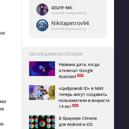
azure-​iwc
Золотой комментатор
Nikitapetrov94
Золотой комментатор
ии
ОБСУЖДАЕМОЕ СЕГОДНЯ
Названа дата, когда
отключат Google
Assistant
«Цифровой ID» в MAX
теперь могут создавать
пользователи в возрасте
ами
14 лет
я.
В браузере Chrome
им
для Android и iOS