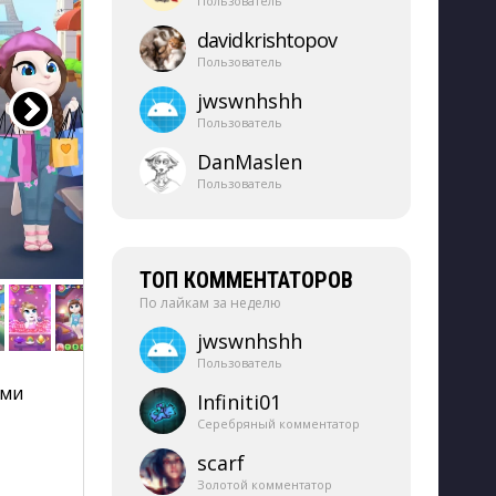
Пользователь
davidkrishtopov
Пользователь
jwswnhshh
Пользователь
DanMaslen
Пользователь
ТОП КОММЕНТАТОРОВ
По лайкам за неделю
jwswnhshh
Пользователь
ми 
Infiniti01
Серебряный комментатор
scarf
Золотой комментатор