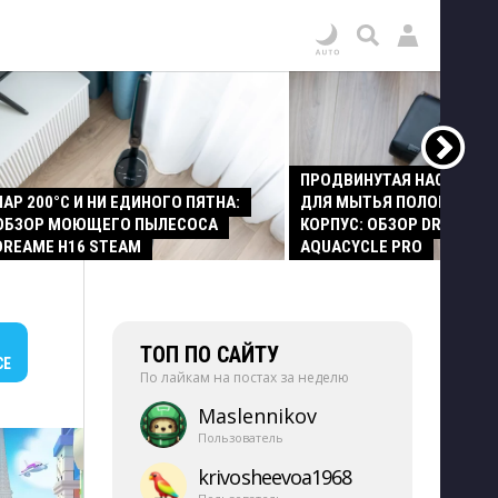
ПРОДВИНУТАЯ НАСАДКА
ПАР 200°C И НИ ЕДИНОГО ПЯТНА:
ДЛЯ МЫТЬЯ ПОЛОВ И СТ
ОБЗОР МОЮЩЕГО ПЫЛЕСОСА
КОРПУС: ОБЗОР DREAME Z
DREAME H16 STEAM
AQUACYCLE PRO
ТОП ПО САЙТУ
СЕ
По лайкам на постах за неделю
Maslennikov
Пользователь
krivosheevoa1968