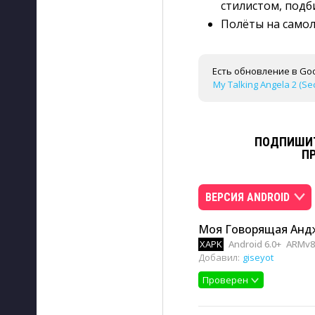
стилистом, подб
Полёты на самол
Есть обновление в Goo
My Talking Angela 2 (Sec
ПОДПИШИТ
П
ВЕРСИЯ ANDROID
Моя Говорящая Андже
XAPK
Android 6.0+
ARMv8
Добавил:
giseyot
Проверен