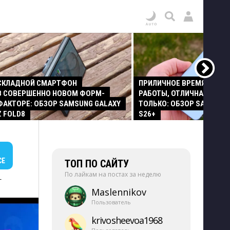
СКЛАДНОЙ СМАРТФОН
ПРИЛИЧНОЕ ВРЕМЯ АВТО
В СОВЕРШЕННО НОВОМ ФОРМ-
РАБОТЫ, ОТЛИЧНАЯ КАМЕР
ФАКТОРЕ: ОБЗОР SAMSUNG GALAXY
ТОЛЬКО: ОБЗОР SAMSUNG
Z FOLD8
S26+
СЕ
ТОП ПО САЙТУ
По лайкам на постах за неделю
+
Maslennikov
Пользователь
krivosheevoa1968