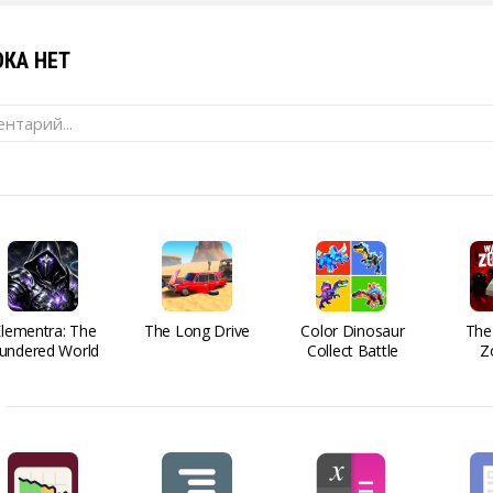
КА НЕТ
нтарий...
Elementra: The
The Long Drive
Color Dinosaur
The
undered World
Collect Battle
Z