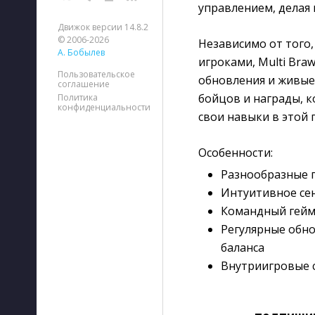
управлением, делая 
Движок версии 14.8.2
© 2006-2026
Независимо от того,
А. Бобылев
игроками, Multi Bra
Пользовательское
обновления и живые
соглашение
бойцов и награды, к
Политика
конфиденциальности
свои навыки в этой
Особенности:
Разнообразные п
Интуитивное сен
Командный гейм
Регулярные обн
баланса
Внутриигровые 