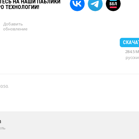
ЕСЬ НА НАШИ ПАБЛИКИ
РО ТЕХНОЛОГИИ!
Добавить
обновление
СКАЧА
284.5 
русски
10:50
.
m
ель