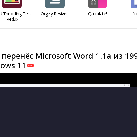
 Throttling Test
Orgzly Revived
Qalculate!
No
Redux
перенёс Microsoft Word 1.1a из 19
dows 11