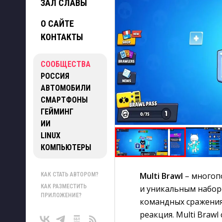
ЗАЛ СЛАВЫ
О САЙТЕ
КОНТАКТЫ
СООБЩЕСТВА
РОССИЯ
АВТОМОБИЛИ
СМАРТФОНЫ
ГЕЙМИНГ
ИИ
LINUX
КОМПЬЮТЕРЫ
Multi Brawl
– многоп
КАК СТАТЬ АВТОРОМ?
КАК РАЗМЕСТИТЬ
и уникальным набор
ПРИЛОЖЕНИЕ?
командных сражениях
реакция. Multi Braw