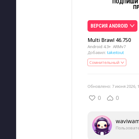
ПОДПИШИТ
П
ВЕРСИЯ ANDROID
Multi Brawl 46.750
Android 4.3+
ARMv7
Добавил:
takeitout
Сомнительный
Обновлено:
7 июня 2026, 
0
0
waviwa
Пользоват