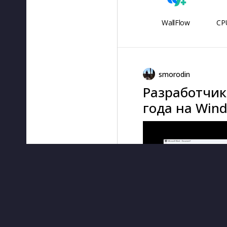
WallFlow
CPU
smorodin
Разработчик 
года на Win