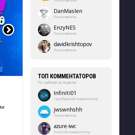
Пользователь
DanMaslen
Пользователь
EnzyNES
Пользователь
davidkrishtopov
Пользователь
ТОП КОММЕНТАТОРОВ
По лайкам за неделю
Infiniti01
Серебряный комментатор
и 
jwswnhshh
Пользователь
azure-​iwc
Золотой комментатор