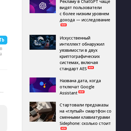
Рекламу в ChatGPT чаще
видят пользователи
с более низким уровнем
дохода — исследование
Искусственный
ТЬ
интеллект обнаружил
MB
уязвимости в двух
й
криптографических
системах, включая
стандарт AES
Названа дата, когда
отключат Google
···
Assistant
Стартовали предзаказы
на «глупый» смартфон со
сменными клавиатурами
Sidephone: сколько стоит