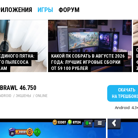
РИЛОЖЕНИЯ
ИГРЫ
ФОРУМ
 ЕДИНОГО ПЯТНА:
КАКОЙ ПК СОБРАТЬ В АВГУСТЕ 2026
ГО ПЫЛЕСОСА
ГОДА: ЛУЧШИЕ ИГРОВЫЕ СБОРКИ
EAM
ОТ 59 100 РУБЛЕЙ
 BRAWL 46.750
СКАЧАТЬ
NDROID
/ 
ЭКШЕНЫ
/ 
ONLINE
НА ТРЕШБОК
Android
4.3