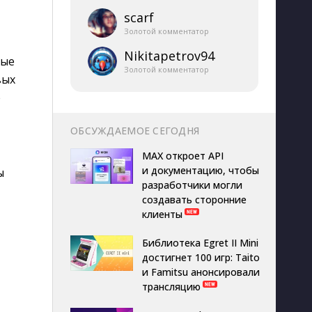
scarf
Золотой комментатор
Nikitapetrov94
ные
Золотой комментатор
вых
е
ОБСУЖДАЕМОЕ СЕГОДНЯ
MAX откроет API
и документацию, чтобы
ы
разработчики могли
создавать сторонние
клиенты
Библиотека Egret II Mini
достигнет 100 игр: Taito
и Famitsu анонсировали
трансляцию