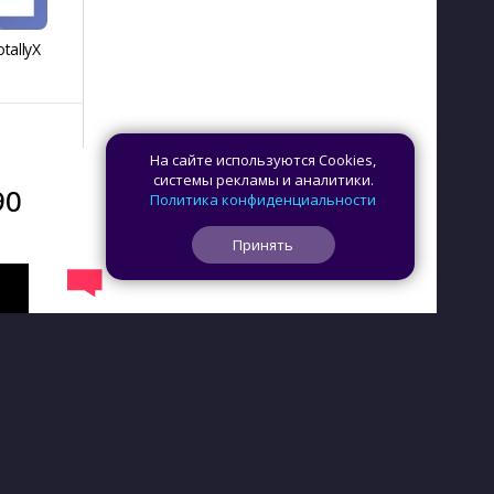
tallyX
FlashDim
Day Counter –
App Lo
Cчетчик дней
На сайте используются Cookies,
системы рекламы и аналитики.
90
Политика конфиденциальности
Принять