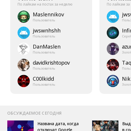
По лайкам на постах за неделю
По лайкам за
Maslennikov
jw
Пользователь
Поль
jwswnhshh
Infi
Пользователь
Сере
DanMaslen
azur
Пользователь
Золо
davidkrishtopov
Taq
Пользователь
Поль
C00lkidd
Nik
Пользователь
Золо
ОБСУЖДАЕМОЕ СЕГОДНЯ
Названа дата, когда
Выд
отключат Google
в с