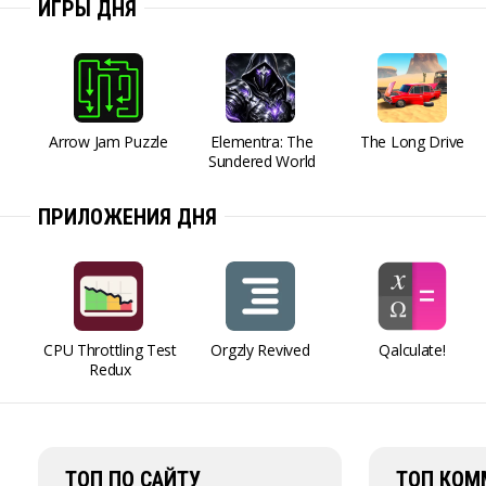
ИГРЫ ДНЯ
Arrow Jam Puzzle
Elementra: The
The Long Drive
Sundered World
ПРИЛОЖЕНИЯ ДНЯ
CPU Throttling Test
Orgzly Revived
Qalculate!
Redux
ТОП ПО САЙТУ
ТОП КОМ