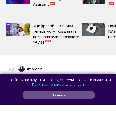
Assistant
«Цифровой ID» в MAX
Пол
теперь могут создавать
NAS 
пользователи в возрасте
из 
14 лет
smorodin
ИИ
OpenAI улучшила GPT-5.6 Sol в ChatGPT
На сайте используются Cookies, системы рекламы и аналитики.
и отменила лимиты на разговоры
Политика конфиденциальности
для пользователей без подписки
Принять