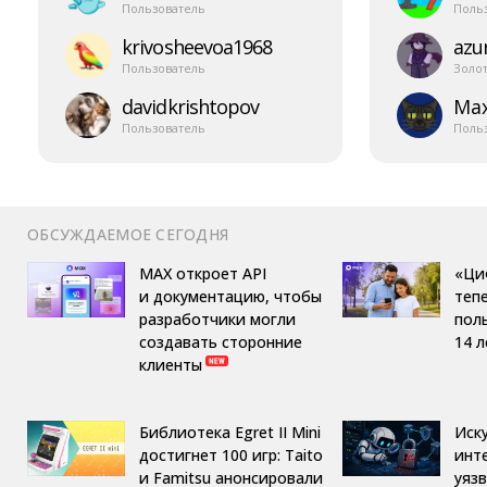
Пользователь
Поль
krivosheevoa1968
azur
Пользователь
Золо
davidkrishtopov
Ma
Пользователь
Поль
ОБСУЖДАЕМОЕ СЕГОДНЯ
MAX откроет API
«Ци
и документацию, чтобы
теп
разработчики могли
пол
создавать сторонние
14 л
клиенты
Библиотека Egret II Mini
Иск
достигнет 100 игр: Taito
инт
и Famitsu анонсировали
уяз