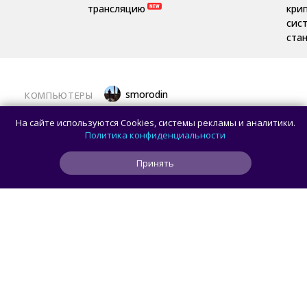
трансляцию
кри
сис
ста
smorodin
КОМПЬЮТЕРЫ
Половина корпусов для ПК имеют
На сайте используются Cookies, системы рекламы и аналитики.
значительные расхождения в реальных
Политика конфиденциальности
размерах и размерах на бумаге —
Принять
исследование Noctua