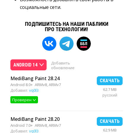
социальные сети.
ПОДПИШИТЕСЬ НА НАШИ ПАБЛИКИ
ПРО ТЕХНОЛОГИИ!
Добавить
ANDROID 14
обновление
MediBang Paint 28.24
СКАЧАТЬ
Android 8.0+
ARMv8, ARMv7
62.7 MB
Добавил:
vq0l3
русский
Проверен
MediBang Paint 28.20
СКАЧАТЬ
Android 7.0+
ARMv8, ARMv7
62.9 MB
Добавил:
vq0l3