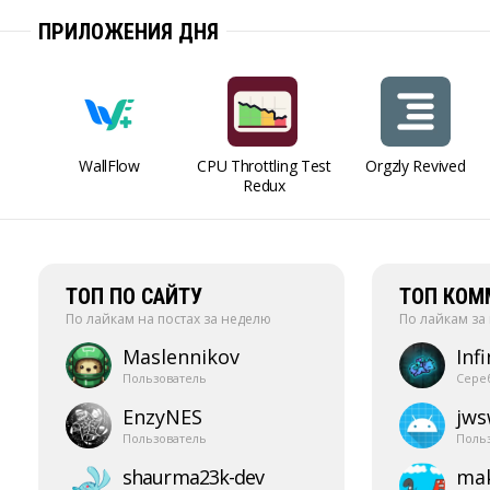
ПРИЛОЖЕНИЯ ДНЯ
WallFlow
CPU Throttling Test
Orgzly Revived
Redux
ТОП ПО САЙТУ
ТОП КОМ
По лайкам на постах за неделю
По лайкам за
Maslennikov
Infi
Пользователь
Сере
EnzyNES
jw
Пользователь
Поль
shaurma23k-​dev
mak