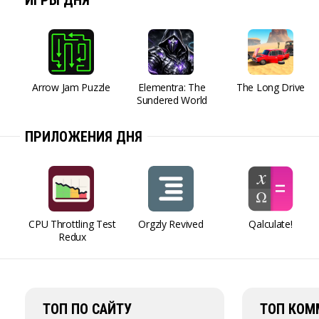
ИГРЫ ДНЯ
Arrow Jam Puzzle
Elementra: The
The Long Drive
Sundered World
ПРИЛОЖЕНИЯ ДНЯ
CPU Throttling Test
Orgzly Revived
Qalculate!
Redux
ТОП ПО САЙТУ
ТОП КОМ