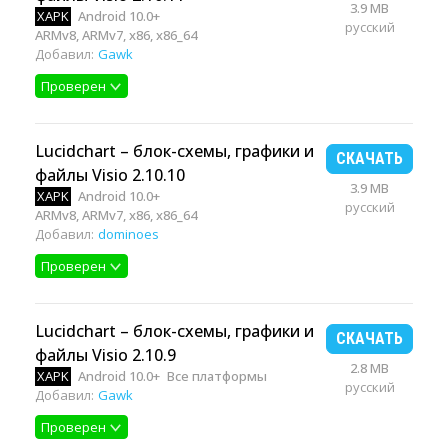
3.9 MB
XAPK
Android 10.0+
русский
ARMv8, ARMv7, x86, x86_64
Добавил:
Gawk
Проверен
Lucidchart – блок-схемы, графики и
СКАЧАТЬ
файлы Visio 2.10.10
3.9 MB
XAPK
Android 10.0+
русский
ARMv8, ARMv7, x86, x86_64
Добавил:
dominoes
Проверен
Lucidchart – блок-схемы, графики и
СКАЧАТЬ
файлы Visio 2.10.9
2.8 MB
XAPK
Android 10.0+
Все платформы
русский
Добавил:
Gawk
Проверен