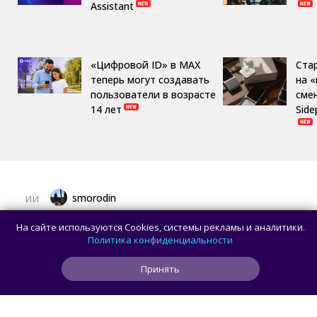
Assistant
«Цифровой ID» в MAX
Ста
теперь могут создавать
на 
пользователи в возрасте
сме
14 лет
Side
smorodin
ИИ
Создатель контента пожаловался, что
На сайте используются Cookies, системы рекламы и аналитики.
ИИ-модель Claude регулярно ленится и не
Политика конфиденциальности
отрицает этого
Принять