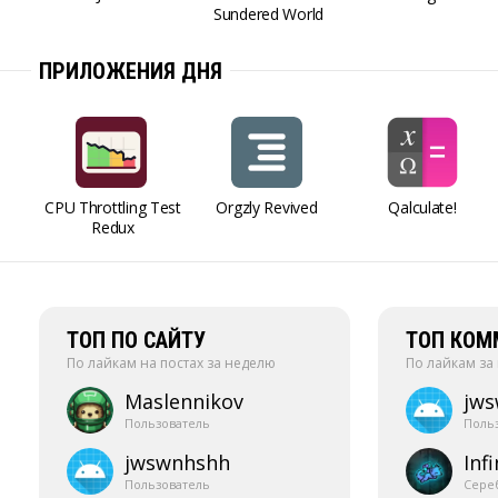
Sundered World
ПРИЛОЖЕНИЯ ДНЯ
CPU Throttling Test
Orgzly Revived
Qalculate!
Redux
ТОП ПО САЙТУ
ТОП КОМ
По лайкам на постах за неделю
По лайкам за
Maslennikov
jw
Пользователь
Поль
jwswnhshh
Infi
Пользователь
Сере