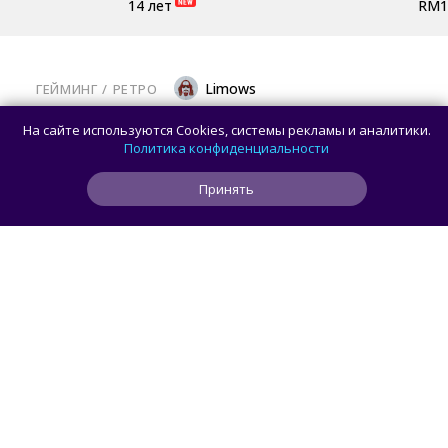
14 лет
RM1
Limows
ГЕЙМИНГ
/ 
РЕТРО
Коллекционеры, готовьте кошельки: Taito
На сайте используются Cookies, системы рекламы и аналитики.
и Famitsu анонсировали трансляцию
Политика конфиденциальности
о расширении библиотеки аркадной Egret
Принять
II Mini