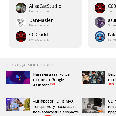
AlisaCatStudio
C00
Пользователь
Поль
DanMaslen
azur
Пользователь
Золо
C00lkidd
Nik
Пользователь
Золо
ОБСУЖДАЕМОЕ СЕГОДНЯ
Названа дата, когда
Выд
отключат Google
в с
Assistant
«Цифровой ID» в MAX
CD-
теперь могут создавать
инте
пользователи в возрасте
пре