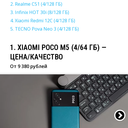
2. Realme C51 (4/128 ГБ)
3. Infinix HOT 30i (8/128 ГБ)
4. Xiaomi Redmi 12C (4/128 ГБ)
5. TECNO Pova Neo 3 (4/128 ГБ)
1. XIAOMI POCO M5 (4/64 ГБ) —
ЦЕНА/КАЧЕСТВО
От 9 380 рублей