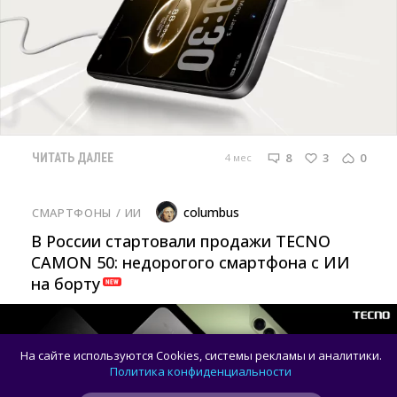
8
3
0
4 мес
ЧИТАТЬ ДАЛЕЕ
columbus
СМАРТФОНЫ
/ 
ИИ
В России стартовали продажи TECNO
CAMON 50: недорогого смартфона с ИИ
на борту
На сайте используются Cookies, системы рекламы и аналитики.
Политика конфиденциальности