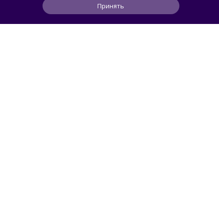
Принять
6
3
0
4 мес
ЧИТАТЬ ДАЛЕЕ
columbus
СМАРТФОНЫ
В России стартовали продажи TECNO
SPARK Go 3: обещают 4 года плавной
работы