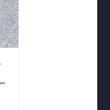
а
ых»