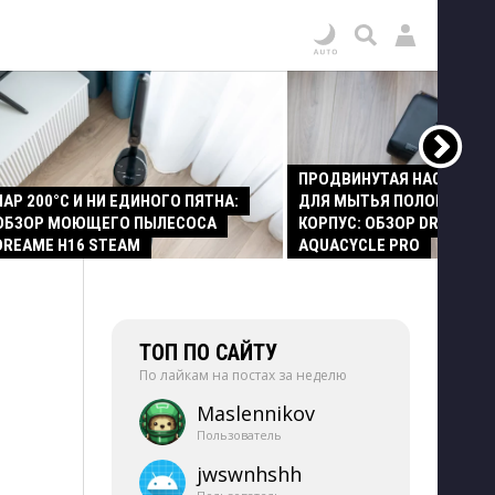
ПРОДВИНУТАЯ НАСАДКА
ПАР 200°C И НИ ЕДИНОГО ПЯТНА:
ДЛЯ МЫТЬЯ ПОЛОВ И СТ
ОБЗОР МОЮЩЕГО ПЫЛЕСОСА
КОРПУС: ОБЗОР DREAME Z
DREAME H16 STEAM
AQUACYCLE PRO
ТОП ПО САЙТУ
По лайкам на постах за неделю
Maslennikov
Пользователь
jwswnhshh