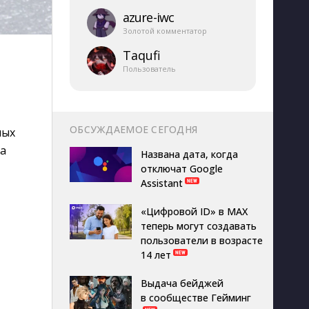
azure-​iwc
Золотой комментатор
Taqufi
Пользователь
ОБСУЖДАЕМОЕ СЕГОДНЯ
ных
на
Названа дата, когда
отключат Google
Assistant
«Цифровой ID» в MAX
теперь могут создавать
пользователи в возрасте
14 лет
Выдача бейджей
в сообществе Гейминг