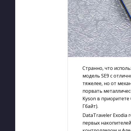
Странно, что использ
модель SE9 с отличн
тяжелее, но от мех
порвать металличес
Kyson в приоритете 
Гбайт).
DataTraveler Exodia
первых накопителей
контроллером и фле