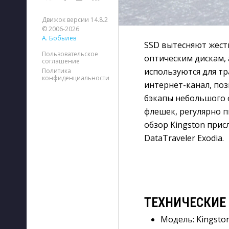
Движок версии 14.8.2
© 2006-2026
А. Бобылев
SSD вытесняют жест
Пользовательское
оптическим дискам, 
соглашение
используются для т
Политика
конфиденциальности
интернет-канал, поз
бэкапы небольшого 
флешек, регулярно п
обзор Kingston прис
DataTraveler Exodia.
ТЕХНИЧЕСКИЕ
Модель: Kingston