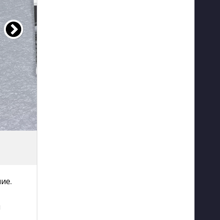
ие.
и