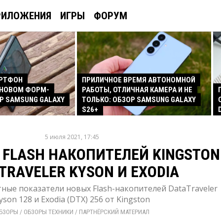
РИЛОЖЕНИЯ
ИГРЫ
ФОРУМ
АРТФОН
ПРИЛИЧНОЕ ВРЕМЯ АВТОНОМНОЙ
 НОВОМ ФОРМ-
РАБОТЫ, ОТЛИЧНАЯ КАМЕРА И НЕ
Р SAMSUNG GALAXY
ТОЛЬКО: ОБЗОР SAMSUNG GALAXY
S26+
5 июля 2021, 17:45
 FLASH НАКОПИТЕЛЕЙ KINGSTON
TRAVELER KYSON И EXODIA
ные показатели новых Flash-накопителей DataTraveler
yson 128 и Exodia (DTX) 256 от Kingston
БЗОРЫ
/ 
ОБЗОРЫ ТЕХНИКИ
/ 
ПАРТНЁРСКИЙ МАТЕРИАЛ