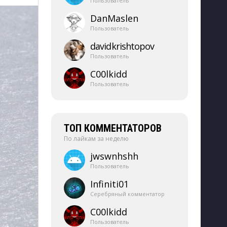
Пользователь
DanMaslen
Пользователь
davidkrishtopov
Пользователь
C00lkidd
Пользователь
ТОП КОММЕНТАТОРОВ
По лайкам за неделю
jwswnhshh
Пользователь
Infiniti01
Серебряный комментатор
C00lkidd
Пользователь