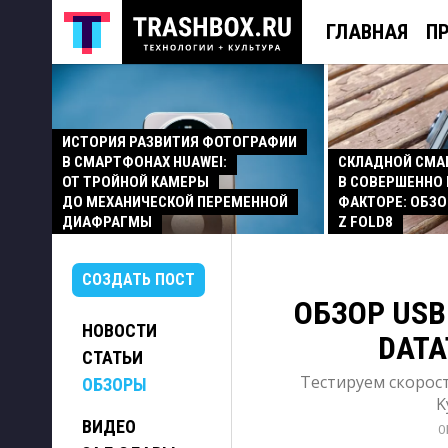
ГЛАВНАЯ
П
ИСТОРИЯ РАЗВИТИЯ ФОТОГРАФИИ
В СМАРТФОНАХ HUAWEI:
СКЛАДНОЙ СМ
ОТ ТРОЙНОЙ КАМЕРЫ
В СОВЕРШЕННО
ДО МЕХАНИЧЕСКОЙ ПЕРЕМЕННОЙ
ФАКТОРЕ: ОБЗО
ДИАФРАГМЫ
Z FOLD8
СОЗДАТЬ ПОСТ
ОБЗОР USB
НОВОСТИ
DATA
СТАТЬИ
Тестируем скорост
ОБЗОРЫ
K
ВИДЕО
О