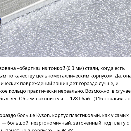
ована «обертка» из тонкой (0,3 мм) стали, когда есть
ым по качеству цельнометаллическим корпусом. Да, он
анических повреждений защищает гораздо лучше, и
кое кольцо практически нереально. Возможно, в случае
был вес. Объем накопителя — 128 Гбайт (116 «правильн
 гораздо больше Kyson, корпус пластиковый, как у самых
 — большой, неэргономичный, заточенный под плату с
ш-памятью в корпусах TSOP-48.