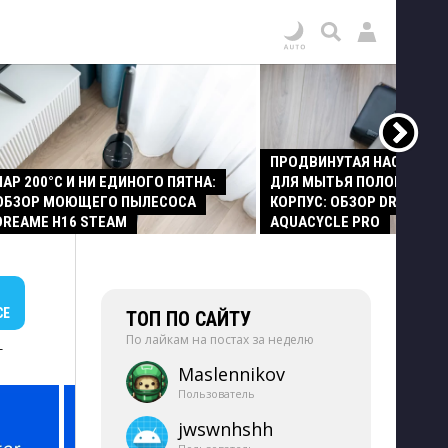
ПРОДВИНУТАЯ НАСАДКА
ПАР 200°C И НИ ЕДИНОГО ПЯТНА:
ДЛЯ МЫТЬЯ ПОЛОВ И СТ
ОБЗОР МОЮЩЕГО ПЫЛЕСОСА
КОРПУС: ОБЗОР DREAME Z
DREAME H16 STEAM
AQUACYCLE PRO
СЕ
ТОП ПО САЙТУ
По лайкам на постах за неделю
+
Maslennikov
Пользователь
jwswnhshh