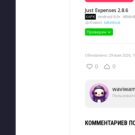
Just Expenses 2.8.6
XAPK
Android 6.0+
ARMv8,
Добавил:
takeitout
Проверен
Обновлено:
29 мая 2026, 1
0
0
waviwa
Пользоват
КОММЕНТАРИЕВ ПО