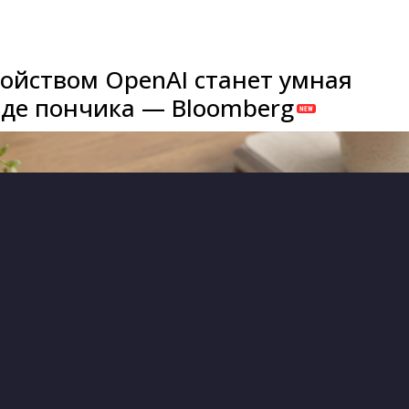
ойством OpenAI станет умная
иде пончика — Bloomberg