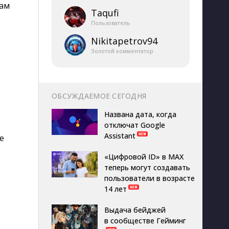
вам
Taqufi
Пользователь
Nikitapetrov94
Золотой комментатор
ОБСУЖДАЕМОЕ СЕГОДНЯ
Названа дата, когда
отключат Google
Assistant
е
«Цифровой ID» в MAX
теперь могут создавать
пользователи в возрасте
14 лет
Выдача бейджей
в сообществе Гейминг