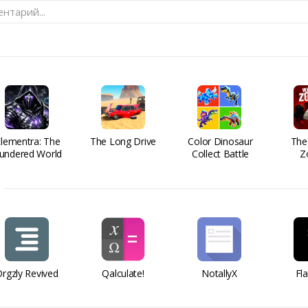
нтарий...
Elementra: The
The Long Drive
Color Dinosaur
The
undered World
Collect Battle
Z
rgzly Revived
Qalculate!
NotallyX
Fl