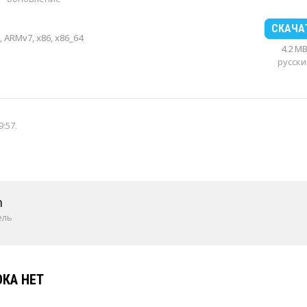
СКАЧА
 ARMv7, x86, x86_64
4.2 M
русски
9:57
.
m
ель
КА НЕТ