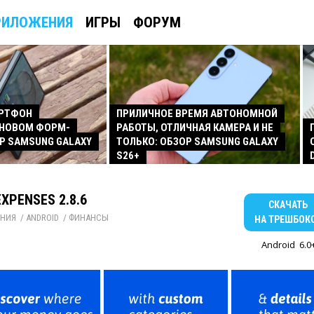
РИЛОЖЕНИЯ
ИГРЫ
ФОРУМ
АРТФОН
ПРИЛИЧНОЕ ВРЕМЯ АВТОНОМНОЙ
 НОВОМ ФОРМ-
РАБОТЫ, ОТЛИЧНАЯ КАМЕРА И НЕ
Р SAMSUNG GALAXY
ТОЛЬКО: ОБЗОР SAMSUNG GALAXY
S26+
EXPENSES 2.8.6
СКАЧАТЬ
НИЯ
/ 
ANDROID
/ 
ФИНАНСЫ
НА ТРЕШБОК
Android
6.0