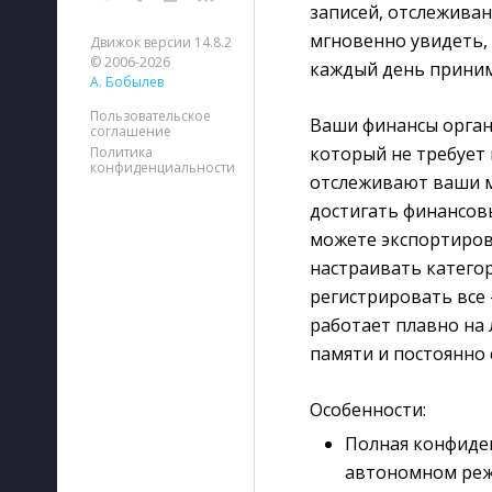
записей, отслежива
мгновенно увидеть, 
Движок версии 14.8.2
© 2006-2026
каждый день приним
А. Бобылев
Пользовательское
Ваши финансы орган
соглашение
который не требует 
Политика
конфиденциальности
отслеживают ваши м
достигать финансов
можете экспортиров
настраивать катего
регистрировать все
работает плавно на
памяти и постоянно
Особенности:
Полная конфиде
автономном режи