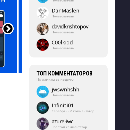
Пользователь
DanMaslen
Пользователь
davidkrishtopov
Пользователь
C00lkidd
Пользователь
ТОП КОММЕНТАТОРОВ
По лайкам за неделю
jwswnhshh
Пользователь
Infiniti01
Серебряный комментатор
azure-​iwc
Золотой комментатор